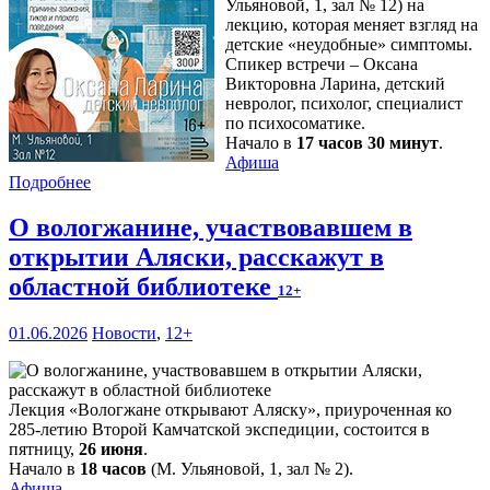
Ульяновой, 1, зал № 12) на
лекцию, которая меняет взгляд на
детские «неудобные» симптомы.
Спикер встречи – Оксана
Викторовна Ларина, детский
невролог, психолог, специалист
по психосоматике.
Начало в
17 часов 30 минут
.
Афиша
Подробнее
О вологжанине, участвовавшем в
открытии Аляски, расскажут в
областной библиотеке
12+
01.06.2026
Новости
,
12+
Лекция «Вологжане открывают Аляску», приуроченная ко
285-летию Второй Камчатской экспедиции, состоится в
пятницу,
26 июня
.
Начало в
18 часов
(М. Ульяновой, 1, зал № 2).
Афиша