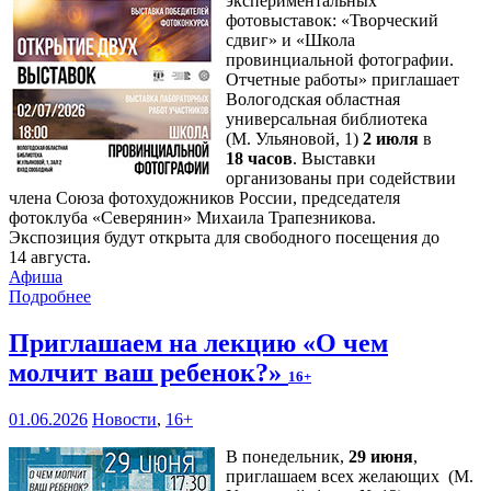
экспериментальных
фотовыставок: «Творческий
сдвиг» и «Школа
провинциальной фотографии.
Отчетные работы» приглашает
Вологодская областная
универсальная библиотека
(М. Ульяновой, 1)
2 июля
в
18 часов
. Выставки
организованы при содействии
члена Союза фотохудожников России, председателя
фотоклуба «Северянин» Михаила Трапезникова.
Экспозиция будут открыта для свободного посещения до
14 августа.
Афиша
Подробнее
Приглашаем на лекцию «О чем
молчит ваш ребенок?»
16+
01.06.2026
Новости
,
16+
В понедельник,
29 июня
,
приглашаем всех желающих (М.