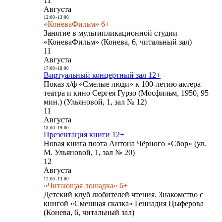
11
Августа
12:00
-
13:00
«КоневаФильм» 6+
Занятие в мультипликационной студии
«КоневаФильм» (Конева, 6, читальный зал)
11
Августа
17:00
-
18:00
Виртуальный концертный зал 12+
Показ х/ф «Смелые люди» к 100-летию актера
театра и кино Сергея Гурзо (Мосфильм, 1950, 95
мин.) (Ульяновой, 1, зал № 12)
11
Августа
18:00
-
19:00
Презентация книги 12+
Новая книга поэта Антона Чёрного «Сбор» (ул.
М. Ульяновой, 1, зал № 20)
12
Августа
12:00
-
13:00
«Читающая лошадка» 6+
Детский клуб любителей чтения. Знакомство с
книгой «Смешная сказка» Геннадия Цыферова
(Конева, 6, читальный зал)