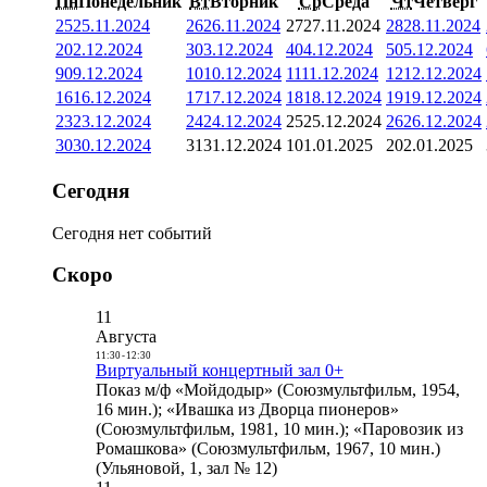
Пн
Понедельник
Вт
Вторник
Ср
Среда
Чт
Четверг
25
25.11.2024
26
26.11.2024
27
27.11.2024
28
28.11.2024
2
02.12.2024
3
03.12.2024
4
04.12.2024
5
05.12.2024
9
09.12.2024
10
10.12.2024
11
11.12.2024
12
12.12.2024
16
16.12.2024
17
17.12.2024
18
18.12.2024
19
19.12.2024
23
23.12.2024
24
24.12.2024
25
25.12.2024
26
26.12.2024
30
30.12.2024
31
31.12.2024
1
01.01.2025
2
02.01.2025
Сегодня
Сегодня нет событий
Скоро
11
Августа
11:30
-
12:30
Виртуальный концертный зал 0+
Показ м/ф «Мойдодыр» (Союзмультфильм, 1954,
16 мин.); «Ивашка из Дворца пионеров»
(Союзмультфильм, 1981, 10 мин.); «Паровозик из
Ромашкова» (Союзмультфильм, 1967, 10 мин.)
(Ульяновой, 1, зал № 12)