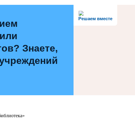
Решаем вместе
нием
 или
ов? Знаете,
 учреждений
библиотека»