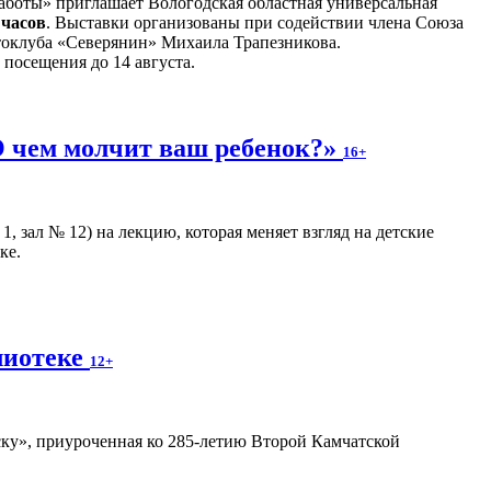
боты» приглашает Вологодская областная универсальная
 часов
. Выставки организованы при содействии члена Союза
токлуба «Северянин» Михаила Трапезникова.
 посещения до 14 августа.
 чем молчит ваш ребенок?»
16+
, зал № 12) на лекцию, которая меняет взгляд на детские
ке.
лиотеке
12+
ку», приуроченная ко 285-летию Второй Камчатской