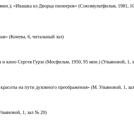
мин.); «Ивашка из Дворца пионеров» (Союзмультфильм, 1981, 10
м» (Конева, 6, читальный зал)
 и кино Сергея Гурзо (Мосфильм, 1950, 95 мин.) (Ульяновой, 1, 
красоты на пути духовного преображения» (М. Ульяновой, 1, за
льяновой, 1, зал № 20)