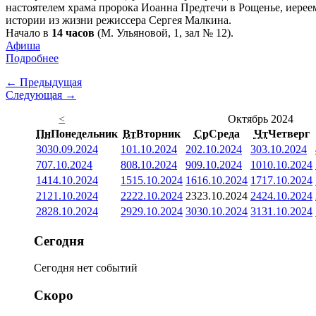
настоятелем храма пророка Иоанна Предтечи в Рощенье, иерее
истории из жизни режиссера Сергея Малкина.
Начало в
14 часов
(М. Ульяновой, 1, зал № 12).
Афиша
Подробнее
← Предыдущая
Следующая →
<
Октябрь 2024
Пн
Понедельник
Вт
Вторник
Ср
Среда
Чт
Четверг
30
30.09.2024
1
01.10.2024
2
02.10.2024
3
03.10.2024
7
07.10.2024
8
08.10.2024
9
09.10.2024
10
10.10.2024
14
14.10.2024
15
15.10.2024
16
16.10.2024
17
17.10.2024
21
21.10.2024
22
22.10.2024
23
23.10.2024
24
24.10.2024
28
28.10.2024
29
29.10.2024
30
30.10.2024
31
31.10.2024
Сегодня
Сегодня нет событий
Скоро