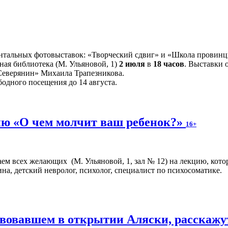
ентальных фотовыставок: «Творческий сдвиг» и «Школа провин
ная библиотека (М. Ульяновой, 1)
2 июля
в
18 часов
. Выставки 
«Северянин» Михаила Трапезникова.
бодного посещения до 14 августа.
ю «О чем молчит ваш ребенок?»
16+
аем всех желающих (М. Ульяновой, 1, зал № 12) на лекцию, кото
на, детский невролог, психолог, специалист по психосоматике.
твовавшем в открытии Аляски, расскажу