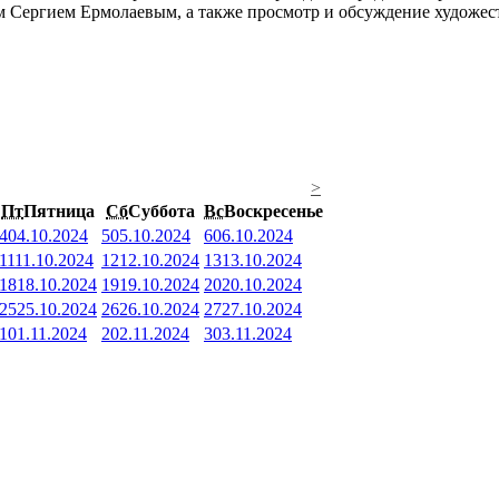
м Сергием Ермолаевым, а также просмотр и обсуждение художес
>
Пт
Пятница
Сб
Суббота
Вс
Воскресенье
4
04.10.2024
5
05.10.2024
6
06.10.2024
11
11.10.2024
12
12.10.2024
13
13.10.2024
18
18.10.2024
19
19.10.2024
20
20.10.2024
25
25.10.2024
26
26.10.2024
27
27.10.2024
1
01.11.2024
2
02.11.2024
3
03.11.2024