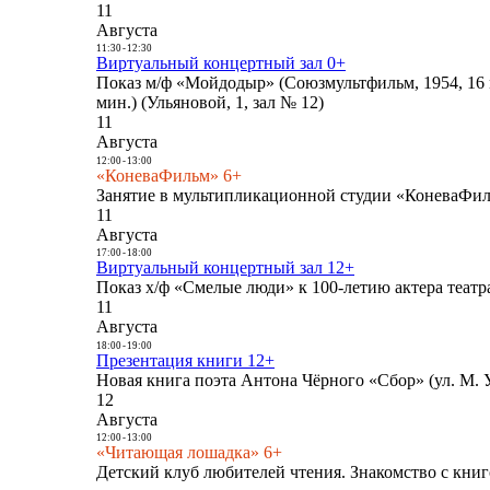
11
Августа
11:30
-
12:30
Виртуальный концертный зал 0+
Показ м/ф «Мойдодыр» (Союзмультфильм, 1954, 16 
мин.) (Ульяновой, 1, зал № 12)
11
Августа
12:00
-
13:00
«КоневаФильм» 6+
Занятие в мультипликационной студии «КоневаФиль
11
Августа
17:00
-
18:00
Виртуальный концертный зал 12+
Показ х/ф «Смелые люди» к 100-летию актера театра
11
Августа
18:00
-
19:00
Презентация книги 12+
Новая книга поэта Антона Чёрного «Сбор» (ул. М. У
12
Августа
12:00
-
13:00
«Читающая лошадка» 6+
Детский клуб любителей чтения. Знакомство с книг