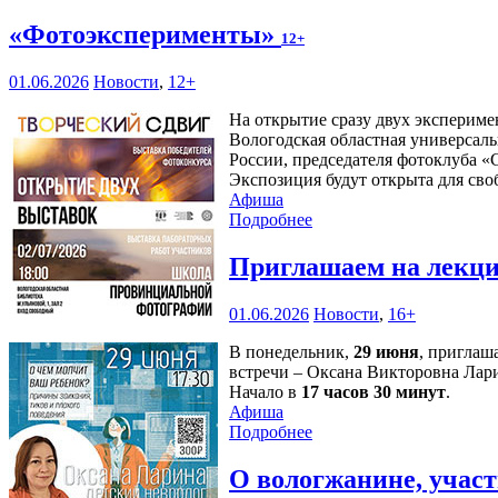
«Фотоэксперименты»
12+
01.06.2026
Новости
,
12+
На открытие сразу двух эксперим
Вологодская областная универсаль
России, председателя фотоклуба 
Экспозиция будут открыта для сво
Афиша
Подробнее
Приглашаем на лекци
01.06.2026
Новости
,
16+
В понедельник,
29 июня
, приглаш
встречи – Оксана Викторовна Лари
Начало в
17 часов 30 минут
.
Афиша
Подробнее
О вологжанине, учас