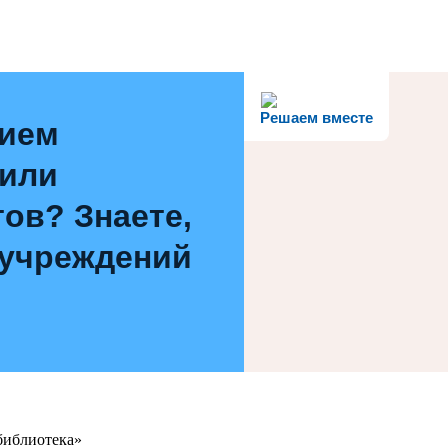
Решаем вместе
нием
 или
ов? Знаете,
 учреждений
библиотека»