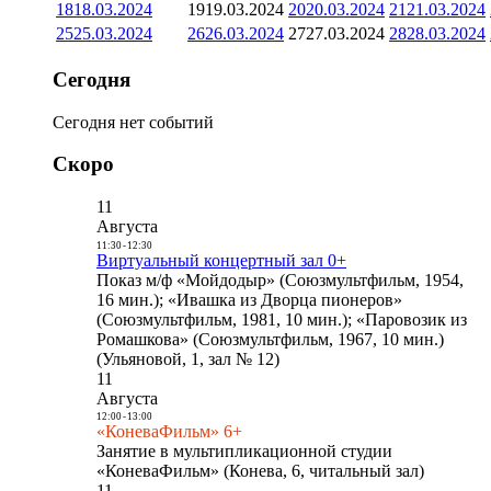
18
18.03.2024
19
19.03.2024
20
20.03.2024
21
21.03.2024
25
25.03.2024
26
26.03.2024
27
27.03.2024
28
28.03.2024
Сегодня
Сегодня нет событий
Скоро
11
Августа
11:30
-
12:30
Виртуальный концертный зал 0+
Показ м/ф «Мойдодыр» (Союзмультфильм, 1954,
16 мин.); «Ивашка из Дворца пионеров»
(Союзмультфильм, 1981, 10 мин.); «Паровозик из
Ромашкова» (Союзмультфильм, 1967, 10 мин.)
(Ульяновой, 1, зал № 12)
11
Августа
12:00
-
13:00
«КоневаФильм» 6+
Занятие в мультипликационной студии
«КоневаФильм» (Конева, 6, читальный зал)
11