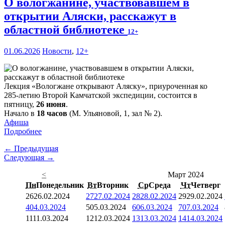
О вологжанине, участвовавшем в
открытии Аляски, расскажут в
областной библиотеке
12+
01.06.2026
Новости
,
12+
Лекция «Вологжане открывают Аляску», приуроченная ко
285-летию Второй Камчатской экспедиции, состоится в
пятницу,
26 июня
.
Начало в
18 часов
(М. Ульяновой, 1, зал № 2).
Афиша
Подробнее
← Предыдущая
Следующая →
<
Март 2024
Пн
Понедельник
Вт
Вторник
Ср
Среда
Чт
Четверг
26
26.02.2024
27
27.02.2024
28
28.02.2024
29
29.02.2024
4
04.03.2024
5
05.03.2024
6
06.03.2024
7
07.03.2024
11
11.03.2024
12
12.03.2024
13
13.03.2024
14
14.03.2024