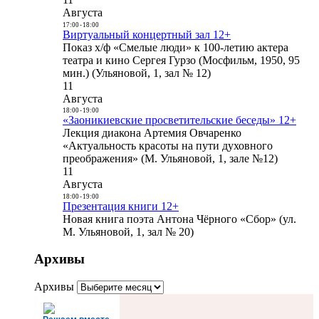
Августа
17:00
-
18:00
Виртуальный концертный зал 12+
Показ х/ф «Смелые люди» к 100-летию актера
театра и кино Сергея Гурзо (Мосфильм, 1950, 95
мин.) (Ульяновой, 1, зал № 12)
11
Августа
18:00
-
19:00
«Заоникиевские просветительские беседы» 12+
Лекция диакона Артемия Овчаренко
«Актуальность красоты на пути духовного
преображения» (М. Ульяновой, 1, зале №12)
11
Августа
18:00
-
19:00
Презентация книги 12+
Новая книга поэта Антона Чёрного «Сбор» (ул.
М. Ульяновой, 1, зал № 20)
Архивы
Архивы