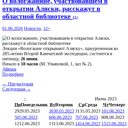
О вологжанине, участвовавшем в
открытии Аляски, расскажут в
областной библиотеке
12+
01.06.2026
Новости
,
12+
Лекция «Вологжане открывают Аляску», приуроченная ко
285-летию Второй Камчатской экспедиции, состоится в
пятницу,
26 июня
.
Начало в
18 часов
(М. Ульяновой, 1, зал № 2).
Афиша
Подробнее
← Предыдущая
Следующая →
<
Июнь 2023
Пн
Понедельник
Вт
Вторник
Ср
Среда
Чт
Четверг
29
29.05.2023
30
30.05.2023
31
31.05.2023
1
01.06.2023
5
05.06.2023
6
06.06.2023
7
07.06.2023
8
08.06.2023
12
12.06.2023
13
13.06.2023
14
14.06.2023
15
15.06.2023