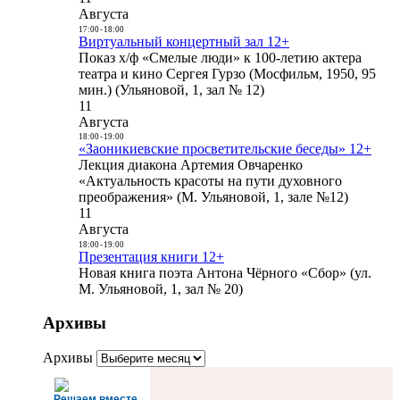
Августа
17:00
-
18:00
Виртуальный концертный зал 12+
Показ х/ф «Смелые люди» к 100-летию актера
театра и кино Сергея Гурзо (Мосфильм, 1950, 95
мин.) (Ульяновой, 1, зал № 12)
11
Августа
18:00
-
19:00
«Заоникиевские просветительские беседы» 12+
Лекция диакона Артемия Овчаренко
«Актуальность красоты на пути духовного
преображения» (М. Ульяновой, 1, зале №12)
11
Августа
18:00
-
19:00
Презентация книги 12+
Новая книга поэта Антона Чёрного «Сбор» (ул.
М. Ульяновой, 1, зал № 20)
Архивы
Архивы
Решаем вместе