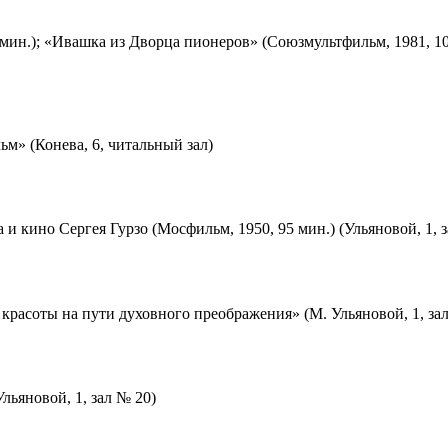
мин.); «Ивашка из Дворца пионеров» (Союзмультфильм, 1981, 10
м» (Конева, 6, читальный зал)
 и кино Сергея Гурзо (Мосфильм, 1950, 95 мин.) (Ульяновой, 1, 
красоты на пути духовного преображения» (М. Ульяновой, 1, за
льяновой, 1, зал № 20)