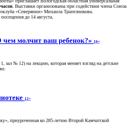
боты» приглашает Вологодская областная универсальная
 часов
. Выставки организованы при содействии члена Союза
токлуба «Северянин» Михаила Трапезникова.
 посещения до 14 августа.
 чем молчит ваш ребенок?»
16+
, зал № 12) на лекцию, которая меняет взгляд на детские
ке.
лиотеке
12+
ку», приуроченная ко 285-летию Второй Камчатской