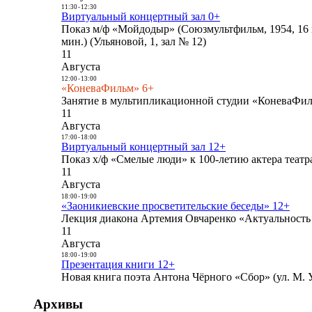
11:30
-
12:30
Виртуальный концертный зал 0+
Показ м/ф «Мойдодыр» (Союзмультфильм, 1954, 16 
мин.) (Ульяновой, 1, зал № 12)
11
Августа
12:00
-
13:00
«КоневаФильм» 6+
Занятие в мультипликационной студии «КоневаФиль
11
Августа
17:00
-
18:00
Виртуальный концертный зал 12+
Показ х/ф «Смелые люди» к 100-летию актера театра
11
Августа
18:00
-
19:00
«Заоникиевские просветительские беседы» 12+
Лекция диакона Артемия Овчаренко «Актуальность 
11
Августа
18:00
-
19:00
Презентация книги 12+
Новая книга поэта Антона Чёрного «Сбор» (ул. М. У
Архивы