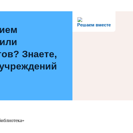
Решаем вместе
нием
 или
ов? Знаете,
 учреждений
библиотека»