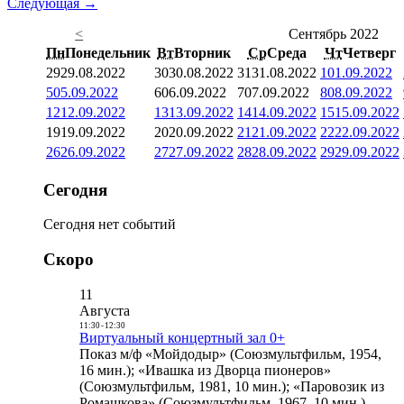
Следующая →
<
Сентябрь 2022
Пн
Понедельник
Вт
Вторник
Ср
Среда
Чт
Четверг
29
29.08.2022
30
30.08.2022
31
31.08.2022
1
01.09.2022
5
05.09.2022
6
06.09.2022
7
07.09.2022
8
08.09.2022
12
12.09.2022
13
13.09.2022
14
14.09.2022
15
15.09.2022
19
19.09.2022
20
20.09.2022
21
21.09.2022
22
22.09.2022
26
26.09.2022
27
27.09.2022
28
28.09.2022
29
29.09.2022
Сегодня
Сегодня нет событий
Скоро
11
Августа
11:30
-
12:30
Виртуальный концертный зал 0+
Показ м/ф «Мойдодыр» (Союзмультфильм, 1954,
16 мин.); «Ивашка из Дворца пионеров»
(Союзмультфильм, 1981, 10 мин.); «Паровозик из
Ромашкова» (Союзмультфильм, 1967, 10 мин.)