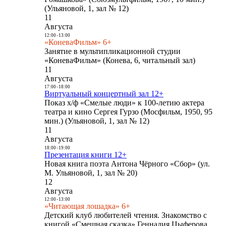
(Ульяновой, 1, зал № 12)
11
Августа
12:00
-
13:00
«КоневаФильм» 6+
Занятие в мультипликационной студии
«КоневаФильм» (Конева, 6, читальный зал)
11
Августа
17:00
-
18:00
Виртуальный концертный зал 12+
Показ х/ф «Смелые люди» к 100-летию актера
театра и кино Сергея Гурзо (Мосфильм, 1950, 95
мин.) (Ульяновой, 1, зал № 12)
11
Августа
18:00
-
19:00
Презентация книги 12+
Новая книга поэта Антона Чёрного «Сбор» (ул.
М. Ульяновой, 1, зал № 20)
12
Августа
12:00
-
13:00
«Читающая лошадка» 6+
Детский клуб любителей чтения. Знакомство с
книгой «Смешная сказка» Геннадия Цыферова