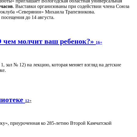
боты» приглашает Вологодская областная универсальная
 часов
. Выставки организованы при содействии члена Союза
токлуба «Северянин» Михаила Трапезникова.
 посещения до 14 августа.
 чем молчит ваш ребенок?»
16+
, зал № 12) на лекцию, которая меняет взгляд на детские
ке.
лиотеке
12+
ку», приуроченная ко 285-летию Второй Камчатской