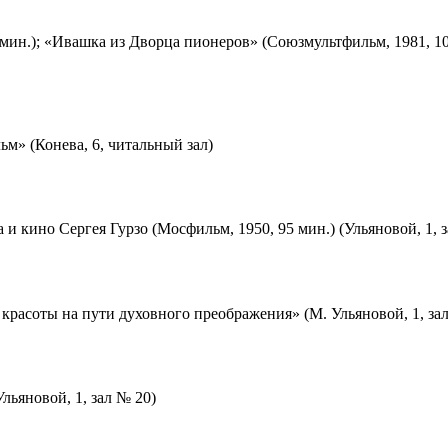
мин.); «Ивашка из Дворца пионеров» (Союзмультфильм, 1981, 10
м» (Конева, 6, читальный зал)
 и кино Сергея Гурзо (Мосфильм, 1950, 95 мин.) (Ульяновой, 1, 
красоты на пути духовного преображения» (М. Ульяновой, 1, за
льяновой, 1, зал № 20)