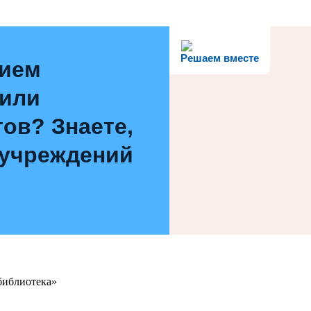
Решаем вместе
нием
 или
ов? Знаете,
 учреждений
библиотека»