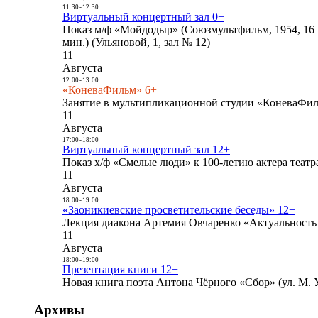
11:30
-
12:30
Виртуальный концертный зал 0+
Показ м/ф «Мойдодыр» (Союзмультфильм, 1954, 16 
мин.) (Ульяновой, 1, зал № 12)
11
Августа
12:00
-
13:00
«КоневаФильм» 6+
Занятие в мультипликационной студии «КоневаФиль
11
Августа
17:00
-
18:00
Виртуальный концертный зал 12+
Показ х/ф «Смелые люди» к 100-летию актера театра
11
Августа
18:00
-
19:00
«Заоникиевские просветительские беседы» 12+
Лекция диакона Артемия Овчаренко «Актуальность 
11
Августа
18:00
-
19:00
Презентация книги 12+
Новая книга поэта Антона Чёрного «Сбор» (ул. М. У
Архивы