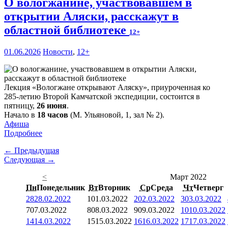
О вологжанине, участвовавшем в
открытии Аляски, расскажут в
областной библиотеке
12+
01.06.2026
Новости
,
12+
Лекция «Вологжане открывают Аляску», приуроченная ко
285-летию Второй Камчатской экспедиции, состоится в
пятницу,
26 июня
.
Начало в
18 часов
(М. Ульяновой, 1, зал № 2).
Афиша
Подробнее
← Предыдущая
Следующая →
<
Март 2022
Пн
Понедельник
Вт
Вторник
Ср
Среда
Чт
Четверг
28
28.02.2022
1
01.03.2022
2
02.03.2022
3
03.03.2022
7
07.03.2022
8
08.03.2022
9
09.03.2022
10
10.03.2022
14
14.03.2022
15
15.03.2022
16
16.03.2022
17
17.03.2022