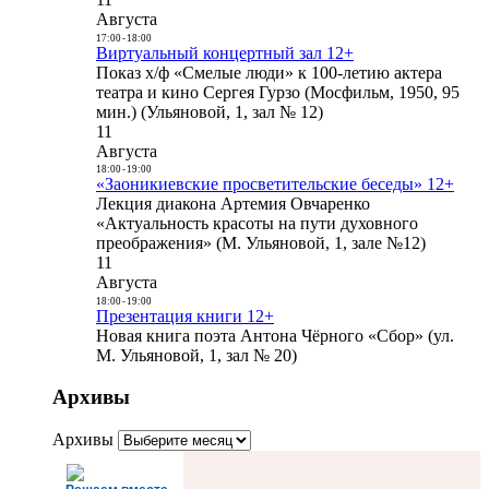
Августа
17:00
-
18:00
Виртуальный концертный зал 12+
Показ х/ф «Смелые люди» к 100-летию актера
театра и кино Сергея Гурзо (Мосфильм, 1950, 95
мин.) (Ульяновой, 1, зал № 12)
11
Августа
18:00
-
19:00
«Заоникиевские просветительские беседы» 12+
Лекция диакона Артемия Овчаренко
«Актуальность красоты на пути духовного
преображения» (М. Ульяновой, 1, зале №12)
11
Августа
18:00
-
19:00
Презентация книги 12+
Новая книга поэта Антона Чёрного «Сбор» (ул.
М. Ульяновой, 1, зал № 20)
Архивы
Архивы