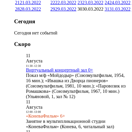
21
21.03.2022
22
22.03.2022
23
23.03.2022
24
24.03.2022
28
28.03.2022
29
29.03.2022
30
30.03.2022
31
31.03.2022
Сегодня
Сегодня нет событий
Скоро
11
Августа
11:30
-
12:30
Виртуальный концертный зал 0+
Показ м/ф «Мойдодыр» (Союзмультфильм, 1954,
16 мин.); «Ивашка из Дворца пионеров»
(Союзмультфильм, 1981, 10 мин.); «Паровозик из
Ромашкова» (Союзмультфильм, 1967, 10 мин.)
(Ульяновой, 1, зал № 12)
11
Августа
12:00
-
13:00
«КоневаФильм» 6+
Занятие в мультипликационной студии
«КоневаФильм» (Конева, 6, читальный зал)
11