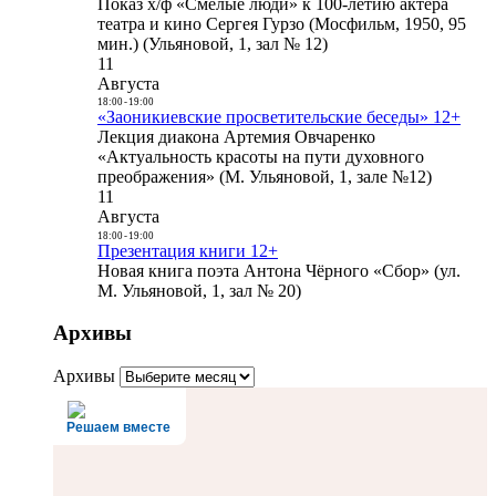
Показ х/ф «Смелые люди» к 100-летию актера
театра и кино Сергея Гурзо (Мосфильм, 1950, 95
мин.) (Ульяновой, 1, зал № 12)
11
Августа
18:00
-
19:00
«Заоникиевские просветительские беседы» 12+
Лекция диакона Артемия Овчаренко
«Актуальность красоты на пути духовного
преображения» (М. Ульяновой, 1, зале №12)
11
Августа
18:00
-
19:00
Презентация книги 12+
Новая книга поэта Антона Чёрного «Сбор» (ул.
М. Ульяновой, 1, зал № 20)
Архивы
Архивы
Решаем вместе