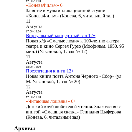
12:00
-
13:00
«КоневаФильм» 6+
Занятие в мультипликационной студии
«КоневаФильм» (Конева, 6, читальный зал)
11
Августа
17:00
-
18:00
Виртуальный концертный зал 12+
Показ х/ф «Смелые люди» к 100-летию актера
театра и кино Сергея Гурзо (Мосфильм, 1950, 95
мин.) (Ульяновой, 1, зал № 12)
11
Августа
18:00
-
19:00
Презентация книги 12+
Новая книга поэта Антона Чёрного «Сбор» (ул.
М. Ульяновой, 1, зал № 20)
12
Августа
12:00
-
13:00
«Читающая лошадка» 6+
Детский клуб любителей чтения. Знакомство с
книгой «Смешная сказка» Геннадия Цыферова
(Конева, 6, читальный зал)
Архивы