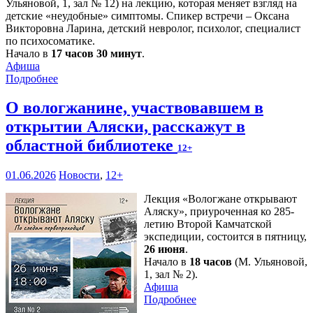
Ульяновой, 1, зал № 12) на лекцию, которая меняет взгляд на
детские «неудобные» симптомы. Спикер встречи – Оксана
Викторовна Ларина, детский невролог, психолог, специалист
по психосоматике.
Начало в
17 часов 30 минут
.
Афиша
Подробнее
О вологжанине, участвовавшем в
открытии Аляски, расскажут в
областной библиотеке
12+
01.06.2026
Новости
,
12+
Лекция «Вологжане открывают
Аляску», приуроченная ко 285-
летию Второй Камчатской
экспедиции, состоится в пятницу,
26 июня
.
Начало в
18 часов
(М. Ульяновой,
1, зал № 2).
Афиша
Подробнее