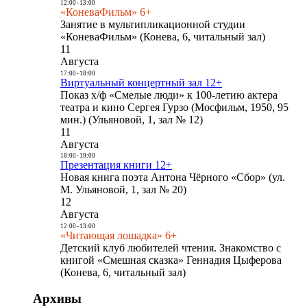
12:00
-
13:00
«КоневаФильм» 6+
Занятие в мультипликационной студии
«КоневаФильм» (Конева, 6, читальный зал)
11
Августа
17:00
-
18:00
Виртуальный концертный зал 12+
Показ х/ф «Смелые люди» к 100-летию актера
театра и кино Сергея Гурзо (Мосфильм, 1950, 95
мин.) (Ульяновой, 1, зал № 12)
11
Августа
18:00
-
19:00
Презентация книги 12+
Новая книга поэта Антона Чёрного «Сбор» (ул.
М. Ульяновой, 1, зал № 20)
12
Августа
12:00
-
13:00
«Читающая лошадка» 6+
Детский клуб любителей чтения. Знакомство с
книгой «Смешная сказка» Геннадия Цыферова
(Конева, 6, читальный зал)
Архивы