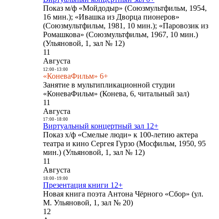
Показ м/ф «Мойдодыр» (Союзмультфильм, 1954,
16 мин.); «Ивашка из Дворца пионеров»
(Союзмультфильм, 1981, 10 мин.); «Паровозик из
Ромашкова» (Союзмультфильм, 1967, 10 мин.)
(Ульяновой, 1, зал № 12)
11
Августа
12:00
-
13:00
«КоневаФильм» 6+
Занятие в мультипликационной студии
«КоневаФильм» (Конева, 6, читальный зал)
11
Августа
17:00
-
18:00
Виртуальный концертный зал 12+
Показ х/ф «Смелые люди» к 100-летию актера
театра и кино Сергея Гурзо (Мосфильм, 1950, 95
мин.) (Ульяновой, 1, зал № 12)
11
Августа
18:00
-
19:00
Презентация книги 12+
Новая книга поэта Антона Чёрного «Сбор» (ул.
М. Ульяновой, 1, зал № 20)
12