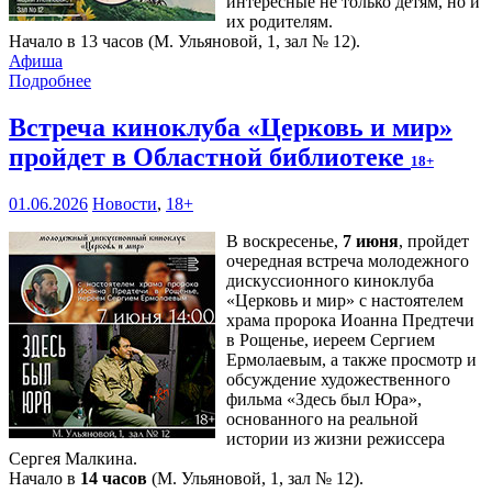
интересные не только детям, но и
их родителям.
Начало в 13 часов (М. Ульяновой, 1, зал № 12).
Афиша
Подробнее
Встреча киноклуба «Церковь и мир»
пройдет в Областной библиотеке
18+
01.06.2026
Новости
,
18+
В воскресенье,
7 июня
, пройдет
очередная встреча молодежного
дискуссионного киноклуба
«Церковь и мир» с настоятелем
храма пророка Иоанна Предтечи
в Рощенье, иереем Сергием
Ермолаевым, а также просмотр и
обсуждение художественного
фильма «Здесь был Юра»,
основанного на реальной
истории из жизни режиссера
Сергея Малкина.
Начало в
14 часов
(М. Ульяновой, 1, зал № 12).