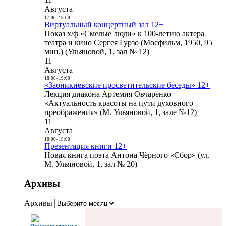
Августа
17:00
-
18:00
Виртуальный концертный зал 12+
Показ х/ф «Смелые люди» к 100-летию актера
театра и кино Сергея Гурзо (Мосфильм, 1950, 95
мин.) (Ульяновой, 1, зал № 12)
11
Августа
18:00
-
19:00
«Заоникиевские просветительские беседы» 12+
Лекция диакона Артемия Овчаренко
«Актуальность красоты на пути духовного
преображения» (М. Ульяновой, 1, зале №12)
11
Августа
18:00
-
19:00
Презентация книги 12+
Новая книга поэта Антона Чёрного «Сбор» (ул.
М. Ульяновой, 1, зал № 20)
Архивы
Архивы