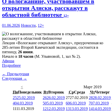
О вологжанине, участвовавшем в
открытии Аляски, расскажут в
областной библиотеке
12+
01.06.2026
Новости
,
12+
Лекция «Вологжане открывают Аляску», приуроченная ко
285-летию Второй Камчатской экспедиции, состоится в
пятницу,
26 июня
.
Начало в
18 часов
(М. Ульяновой, 1, зал № 2).
Афиша
Подробнее
← Предыдущая
Следующая →
<
Март 2019
Пн
Понедельник
Вт
Вторник
Ср
Среда
Чт
Четверг
25
25.02.2019
26
26.02.2019
27
27.02.2019
28
28.02.2019
4
04.03.2019
5
05.03.2019
6
06.03.2019
7
07.03.2019
11
11.03.2019
12
12.03.2019
13
13.03.2019
14
14.03.2019