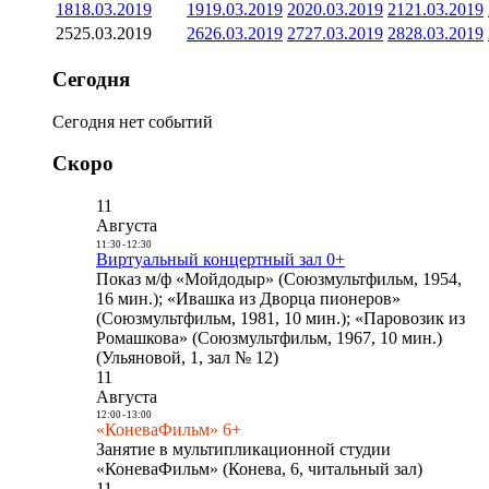
18
18.03.2019
19
19.03.2019
20
20.03.2019
21
21.03.2019
25
25.03.2019
26
26.03.2019
27
27.03.2019
28
28.03.2019
Сегодня
Сегодня нет событий
Скоро
11
Августа
11:30
-
12:30
Виртуальный концертный зал 0+
Показ м/ф «Мойдодыр» (Союзмультфильм, 1954,
16 мин.); «Ивашка из Дворца пионеров»
(Союзмультфильм, 1981, 10 мин.); «Паровозик из
Ромашкова» (Союзмультфильм, 1967, 10 мин.)
(Ульяновой, 1, зал № 12)
11
Августа
12:00
-
13:00
«КоневаФильм» 6+
Занятие в мультипликационной студии
«КоневаФильм» (Конева, 6, читальный зал)
11