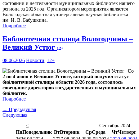
состоянии и деятельности муниципальных библиотек нашего
региона за 2025 год. Организатором мероприятия является
Вологодская областная универсальная научная библиотека
им. И. В. Бабушкина.
Подробнее
Библиотечная столица Вологодчины –
Великий Устюг
12+
08.06.2026
Новости
,
12+
Со
2 по 4 июня в Великом Устюге, который получил статус
библиотечной столицы области 2026 года, состоялось
совещание директоров государственных и муниципальных
библиотек.
Подробнее
← Предыдущая
Следующая →
<
Сентябрь 2024
Пн
Понедельник
Вт
Вторник
Ср
Среда
Чт
Четверг
26
26.08.2024
27
27.08.2024
28
28.08.2024
29
29.08.2024