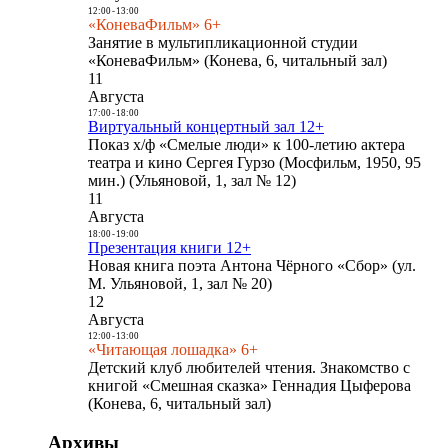
12:00
-
13:00
«КоневаФильм» 6+
Занятие в мультипликационной студии
«КоневаФильм» (Конева, 6, читальный зал)
11
Августа
17:00
-
18:00
Виртуальный концертный зал 12+
Показ х/ф «Смелые люди» к 100-летию актера
театра и кино Сергея Гурзо (Мосфильм, 1950, 95
мин.) (Ульяновой, 1, зал № 12)
11
Августа
18:00
-
19:00
Презентация книги 12+
Новая книга поэта Антона Чёрного «Сбор» (ул.
М. Ульяновой, 1, зал № 20)
12
Августа
12:00
-
13:00
«Читающая лошадка» 6+
Детский клуб любителей чтения. Знакомство с
книгой «Смешная сказка» Геннадия Цыферова
(Конева, 6, читальный зал)
Архивы