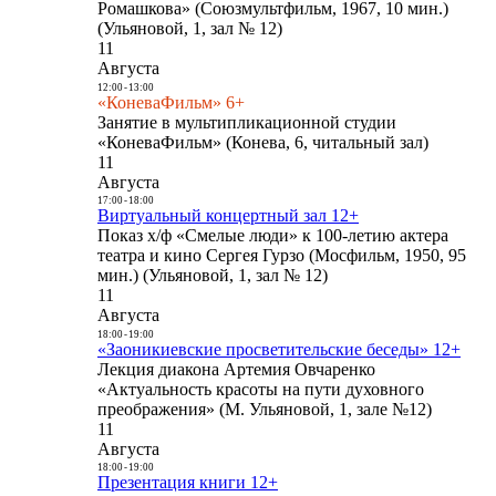
Ромашкова» (Союзмультфильм, 1967, 10 мин.)
(Ульяновой, 1, зал № 12)
11
Августа
12:00
-
13:00
«КоневаФильм» 6+
Занятие в мультипликационной студии
«КоневаФильм» (Конева, 6, читальный зал)
11
Августа
17:00
-
18:00
Виртуальный концертный зал 12+
Показ х/ф «Смелые люди» к 100-летию актера
театра и кино Сергея Гурзо (Мосфильм, 1950, 95
мин.) (Ульяновой, 1, зал № 12)
11
Августа
18:00
-
19:00
«Заоникиевские просветительские беседы» 12+
Лекция диакона Артемия Овчаренко
«Актуальность красоты на пути духовного
преображения» (М. Ульяновой, 1, зале №12)
11
Августа
18:00
-
19:00
Презентация книги 12+