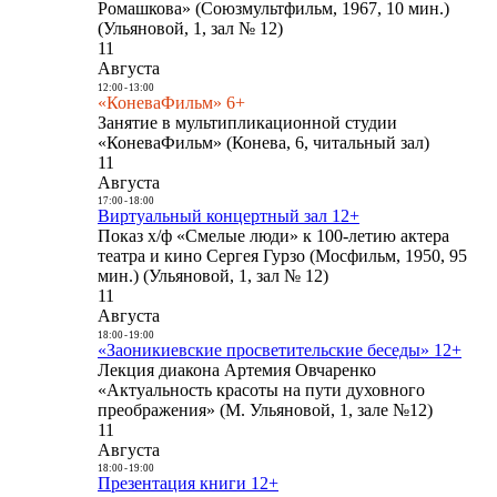
Ромашкова» (Союзмультфильм, 1967, 10 мин.)
(Ульяновой, 1, зал № 12)
11
Августа
12:00
-
13:00
«КоневаФильм» 6+
Занятие в мультипликационной студии
«КоневаФильм» (Конева, 6, читальный зал)
11
Августа
17:00
-
18:00
Виртуальный концертный зал 12+
Показ х/ф «Смелые люди» к 100-летию актера
театра и кино Сергея Гурзо (Мосфильм, 1950, 95
мин.) (Ульяновой, 1, зал № 12)
11
Августа
18:00
-
19:00
«Заоникиевские просветительские беседы» 12+
Лекция диакона Артемия Овчаренко
«Актуальность красоты на пути духовного
преображения» (М. Ульяновой, 1, зале №12)
11
Августа
18:00
-
19:00
Презентация книги 12+