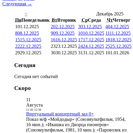
Следующая →
<
Декабрь 2025
Пн
Понедельник
Вт
Вторник
Ср
Среда
Чт
Четверг
1
01.12.2025
2
02.12.2025
3
03.12.2025
4
04.12.2025
8
08.12.2025
9
09.12.2025
10
10.12.2025
11
11.12.2025
15
15.12.2025
16
16.12.2025
17
17.12.2025
18
18.12.2025
22
22.12.2025
23
23.12.2025
24
24.12.2025
25
25.12.2025
29
29.12.2025
30
30.12.2025
31
31.12.2025
1
01.01.2026
Сегодня
Сегодня нет событий
Скоро
11
Августа
11:30
-
12:30
Виртуальный концертный зал 0+
Показ м/ф «Мойдодыр» (Союзмультфильм, 1954,
16 мин.); «Ивашка из Дворца пионеров»
(Союзмультфильм, 1981, 10 мин.); «Паровозик из