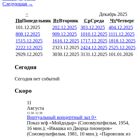
Следующая →
<
Декабрь 2025
Пн
Понедельник
Вт
Вторник
Ср
Среда
Чт
Четверг
1
01.12.2025
2
02.12.2025
3
03.12.2025
4
04.12.2025
8
08.12.2025
9
09.12.2025
10
10.12.2025
11
11.12.2025
15
15.12.2025
16
16.12.2025
17
17.12.2025
18
18.12.2025
22
22.12.2025
23
23.12.2025
24
24.12.2025
25
25.12.2025
29
29.12.2025
30
30.12.2025
31
31.12.2025
1
01.01.2026
Сегодня
Сегодня нет событий
Скоро
11
Августа
11:30
-
12:30
Виртуальный концертный зал 0+
Показ м/ф «Мойдодыр» (Союзмультфильм, 1954,
16 мин.); «Ивашка из Дворца пионеров»
(Союзмультфильм, 1981, 10 мин.); «Паровозик из