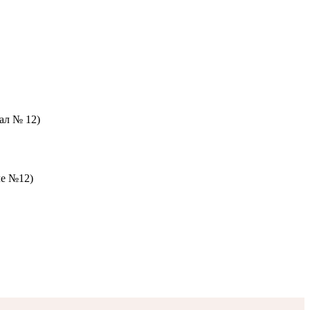
зал № 12)
ле №12)