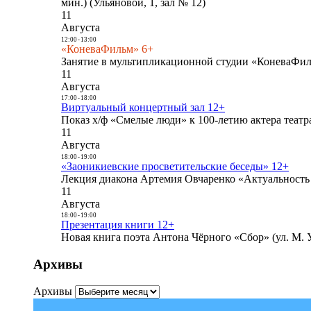
мин.) (Ульяновой, 1, зал № 12)
11
Августа
12:00
-
13:00
«КоневаФильм» 6+
Занятие в мультипликационной студии «КоневаФиль
11
Августа
17:00
-
18:00
Виртуальный концертный зал 12+
Показ х/ф «Смелые люди» к 100-летию актера театра
11
Августа
18:00
-
19:00
«Заоникиевские просветительские беседы» 12+
Лекция диакона Артемия Овчаренко «Актуальность 
11
Августа
18:00
-
19:00
Презентация книги 12+
Новая книга поэта Антона Чёрного «Сбор» (ул. М. У
Архивы
Архивы