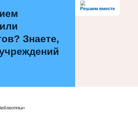
Решаем вместе
нием
 или
ов? Знаете,
 учреждений
библиотека»