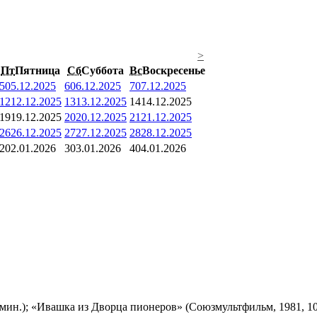
>
Пт
Пятница
Сб
Суббота
Вс
Воскресенье
5
05.12.2025
6
06.12.2025
7
07.12.2025
12
12.12.2025
13
13.12.2025
14
14.12.2025
19
19.12.2025
20
20.12.2025
21
21.12.2025
26
26.12.2025
27
27.12.2025
28
28.12.2025
2
02.01.2026
3
03.01.2026
4
04.01.2026
мин.); «Ивашка из Дворца пионеров» (Союзмультфильм, 1981, 10