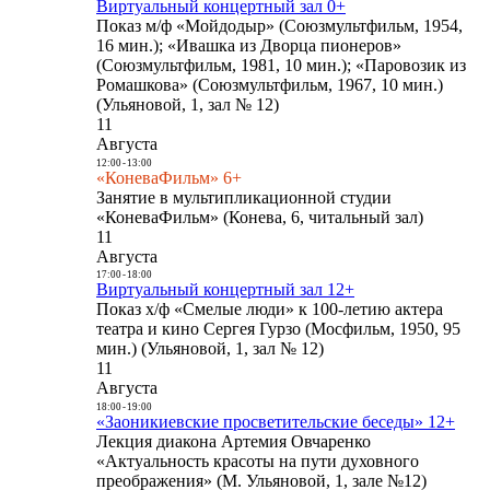
Виртуальный концертный зал 0+
Показ м/ф «Мойдодыр» (Союзмультфильм, 1954,
16 мин.); «Ивашка из Дворца пионеров»
(Союзмультфильм, 1981, 10 мин.); «Паровозик из
Ромашкова» (Союзмультфильм, 1967, 10 мин.)
(Ульяновой, 1, зал № 12)
11
Августа
12:00
-
13:00
«КоневаФильм» 6+
Занятие в мультипликационной студии
«КоневаФильм» (Конева, 6, читальный зал)
11
Августа
17:00
-
18:00
Виртуальный концертный зал 12+
Показ х/ф «Смелые люди» к 100-летию актера
театра и кино Сергея Гурзо (Мосфильм, 1950, 95
мин.) (Ульяновой, 1, зал № 12)
11
Августа
18:00
-
19:00
«Заоникиевские просветительские беседы» 12+
Лекция диакона Артемия Овчаренко
«Актуальность красоты на пути духовного
преображения» (М. Ульяновой, 1, зале №12)