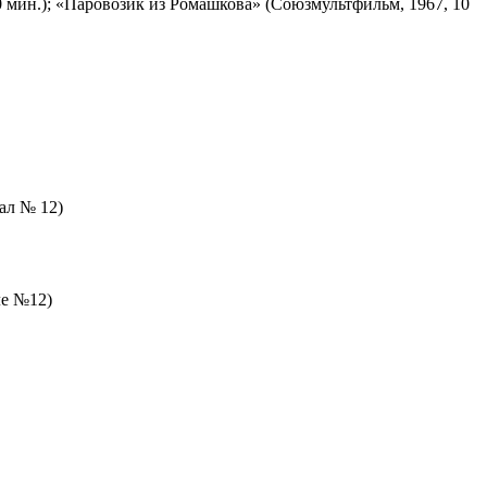
 мин.); «Паровозик из Ромашкова» (Союзмультфильм, 1967, 10
зал № 12)
ле №12)