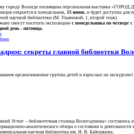
му городу Вологде посвящена персональная выставка «ГОРОД 
зиция откроется в понедельник,
15 июня
, и будет доступна для 
ной научной библиотеки (М. Ульяновой, 1, второй этаж).
жане смогут посетить экспозицию
с понедельника по четверг с 1
ной день - пятница.
а
бнее
кадром: секреты главной библиотеки Во
ашаем организованные группы детей и взрослых на экскурсию! Ч
икий Устюг – библиотечная столица Вологодчины» состоялось 
ормационно-аналитического обзора о состоянии и деятельности 
иверсальная научная библиотека им. И. В. Бабушкина.