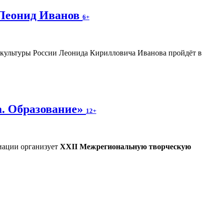
 Леонид Иванов
6+
а культуры России Леонида Кирилловича Иванова пройдёт в
а. Образование»
12+
иации организует
XXII Межрегиональную творческую