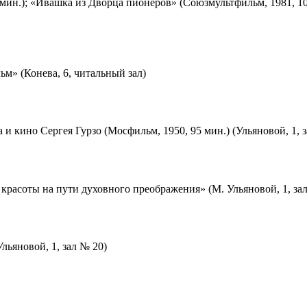
мин.); «Ивашка из Дворца пионеров» (Союзмультфильм, 1981, 10
м» (Конева, 6, читальный зал)
 и кино Сергея Гурзо (Мосфильм, 1950, 95 мин.) (Ульяновой, 1, 
красоты на пути духовного преображения» (М. Ульяновой, 1, за
льяновой, 1, зал № 20)