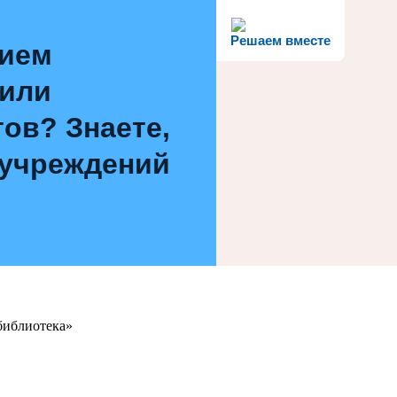
Решаем вместе
нием
 или
ов? Знаете,
 учреждений
библиотека»