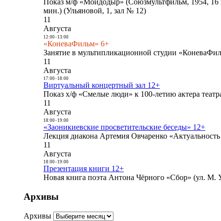
Показ м/ф «Мойдодыр» (Союзмультфильм, 1954, 16 
мин.) (Ульяновой, 1, зал № 12)
11
Августа
12:00
-
13:00
«КоневаФильм» 6+
Занятие в мультипликационной студии «КоневаФиль
11
Августа
17:00
-
18:00
Виртуальный концертный зал 12+
Показ х/ф «Смелые люди» к 100-летию актера театра
11
Августа
18:00
-
19:00
«Заоникиевские просветительские беседы» 12+
Лекция диакона Артемия Овчаренко «Актуальность 
11
Августа
18:00
-
19:00
Презентация книги 12+
Новая книга поэта Антона Чёрного «Сбор» (ул. М. У
Архивы
Архивы