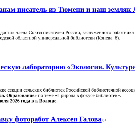
жанам писатель из Тюмени и наш земляк
адости» члена Союза писателей России, заслуженного работник
годской областной универсальной библиотеки (Конева, 6).
ескую лабораторию «Экология. Культур
жке секции сельских библиотек Российской библиотечной ассоц
ра. Образование»
по теме «Природа в фокусе библиотек».
юля 2026 года в г. Вологде.
вку фоторабот Алексея Галова
6+