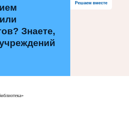
Решаем вместе
нием
 или
ов? Знаете,
 учреждений
библиотека»