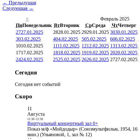
← Предыдущая
Следующая →
<
Февраль 2025
Пн
Понедельник
Вт
Вторник
Ср
Среда
Чт
Четверг
27
27.01.2025
28
28.01.2025
29
29.01.2025
30
30.01.2025
3
03.02.2025
4
04.02.2025
5
05.02.2025
6
06.02.2025
10
10.02.2025
11
11.02.2025
12
12.02.2025
13
13.02.2025
17
17.02.2025
18
18.02.2025
19
19.02.2025
20
20.02.2025
24
24.02.2025
25
25.02.2025
26
26.02.2025
27
27.02.2025
Сегодня
Сегодня нет событий
Скоро
11
Августа
11:30
-
12:30
Виртуальный концертный зал 0+
Показ м/ф «Мойдодыр» (Союзмультфильм, 1954, 16 
мин.) (Ульяновой, 1, зал № 12)