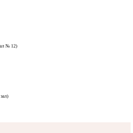
зал № 12)
зал)