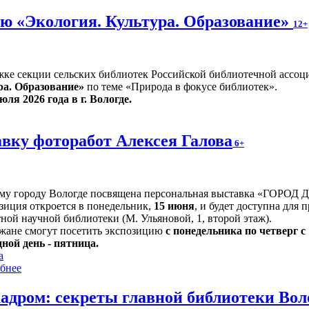
ю «Экология. Культура. Образование»
12+
жке секции сельских библиотек Российской библиотечной ассоц
ра. Образование»
по теме «Природа в фокусе библиотек».
юля 2026 года в г. Вологде.
вку фоторабот Алексея Галова
6+
му городу Вологде посвящена персональная выставка «ГОРОД 
зиция откроется в понедельник,
15 июня
, и будет доступна для 
ной научной библиотеки (М. Ульяновой, 1, второй этаж).
жане смогут посетить экспозицию
с понедельника по четверг с 1
ной день - пятница.
а
бнее
кадром: секреты главной библиотеки Во