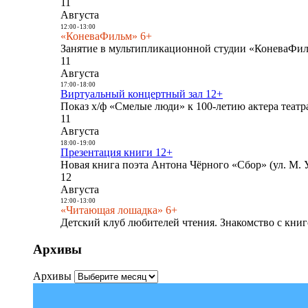
11
Августа
12:00
-
13:00
«КоневаФильм» 6+
Занятие в мультипликационной студии «КоневаФиль
11
Августа
17:00
-
18:00
Виртуальный концертный зал 12+
Показ х/ф «Смелые люди» к 100-летию актера театра
11
Августа
18:00
-
19:00
Презентация книги 12+
Новая книга поэта Антона Чёрного «Сбор» (ул. М. У
12
Августа
12:00
-
13:00
«Читающая лошадка» 6+
Детский клуб любителей чтения. Знакомство с книг
Архивы
Архивы