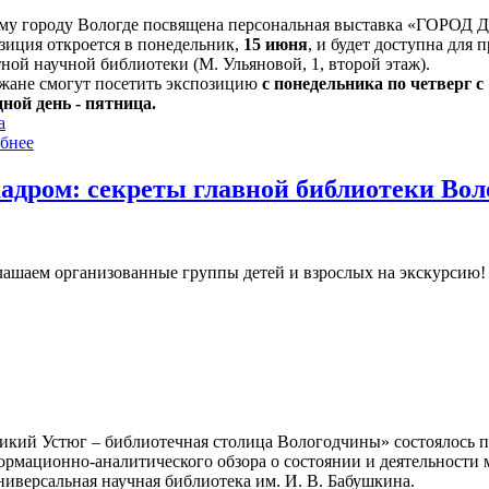
му городу Вологде посвящена персональная выставка «ГОРОД 
зиция откроется в понедельник,
15 июня
, и будет доступна для 
ной научной библиотеки (М. Ульяновой, 1, второй этаж).
жане смогут посетить экспозицию
с понедельника по четверг с 1
ной день - пятница.
а
бнее
кадром: секреты главной библиотеки Во
ашаем организованные группы детей и взрослых на экскурсию! Ч
икий Устюг – библиотечная столица Вологодчины» состоялось 
ормационно-аналитического обзора о состоянии и деятельности 
иверсальная научная библиотека им. И. В. Бабушкина.