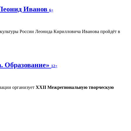
 Леонид Иванов
6+
а культуры России Леонида Кирилловича Иванова пройдёт в
а. Образование»
12+
иации организует
XXII Межрегиональную творческую