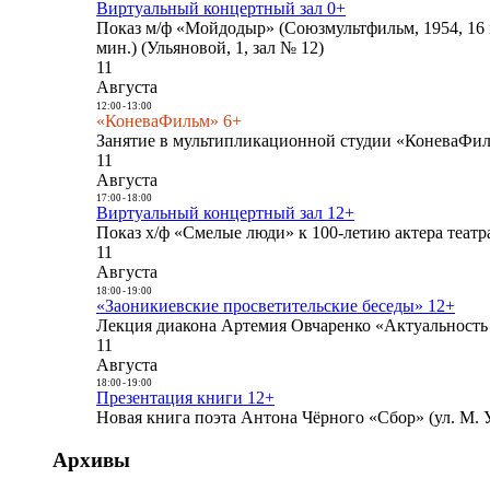
Виртуальный концертный зал 0+
Показ м/ф «Мойдодыр» (Союзмультфильм, 1954, 16 
мин.) (Ульяновой, 1, зал № 12)
11
Августа
12:00
-
13:00
«КоневаФильм» 6+
Занятие в мультипликационной студии «КоневаФиль
11
Августа
17:00
-
18:00
Виртуальный концертный зал 12+
Показ х/ф «Смелые люди» к 100-летию актера театра
11
Августа
18:00
-
19:00
«Заоникиевские просветительские беседы» 12+
Лекция диакона Артемия Овчаренко «Актуальность 
11
Августа
18:00
-
19:00
Презентация книги 12+
Новая книга поэта Антона Чёрного «Сбор» (ул. М. У
Архивы