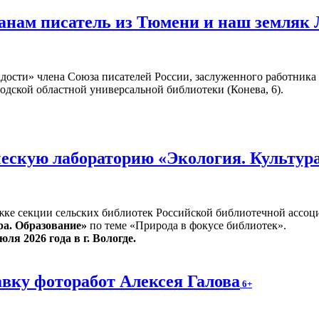
жанам писатель из Тюмени и наш земляк
адости» члена Союза писателей России, заслуженного работник
годской областной универсальной библиотеки (Конева, 6).
ескую лабораторию «Экология. Культур
жке секции сельских библиотек Российской библиотечной ассоц
ра. Образование»
по теме «Природа в фокусе библиотек».
юля 2026 года в г. Вологде.
вку фоторабот Алексея Галова
6+