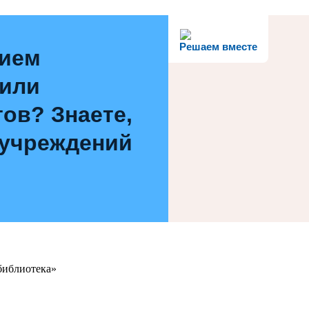
Решаем вместе
нием
 или
ов? Знаете,
 учреждений
библиотека»