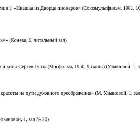
мин.); «Ивашка из Дворца пионеров» (Союзмультфильм, 1981, 10
м» (Конева, 6, читальный зал)
 и кино Сергея Гурзо (Мосфильм, 1950, 95 мин.) (Ульяновой, 1, 
красоты на пути духовного преображения» (М. Ульяновой, 1, за
льяновой, 1, зал № 20)