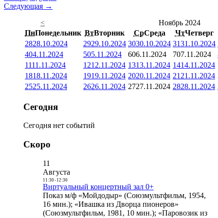
Следующая →
<
Ноябрь 2024
Пн
Понедельник
Вт
Вторник
Ср
Среда
Чт
Четверг
28
28.10.2024
29
29.10.2024
30
30.10.2024
31
31.10.2024
4
04.11.2024
5
05.11.2024
6
06.11.2024
7
07.11.2024
11
11.11.2024
12
12.11.2024
13
13.11.2024
14
14.11.2024
18
18.11.2024
19
19.11.2024
20
20.11.2024
21
21.11.2024
25
25.11.2024
26
26.11.2024
27
27.11.2024
28
28.11.2024
Сегодня
Сегодня нет событий
Скоро
11
Августа
11:30
-
12:30
Виртуальный концертный зал 0+
Показ м/ф «Мойдодыр» (Союзмультфильм, 1954,
16 мин.); «Ивашка из Дворца пионеров»
(Союзмультфильм, 1981, 10 мин.); «Паровозик из