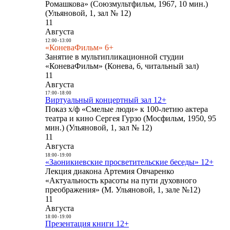
Ромашкова» (Союзмультфильм, 1967, 10 мин.)
(Ульяновой, 1, зал № 12)
11
Августа
12:00
-
13:00
«КоневаФильм» 6+
Занятие в мультипликационной студии
«КоневаФильм» (Конева, 6, читальный зал)
11
Августа
17:00
-
18:00
Виртуальный концертный зал 12+
Показ х/ф «Смелые люди» к 100-летию актера
театра и кино Сергея Гурзо (Мосфильм, 1950, 95
мин.) (Ульяновой, 1, зал № 12)
11
Августа
18:00
-
19:00
«Заоникиевские просветительские беседы» 12+
Лекция диакона Артемия Овчаренко
«Актуальность красоты на пути духовного
преображения» (М. Ульяновой, 1, зале №12)
11
Августа
18:00
-
19:00
Презентация книги 12+