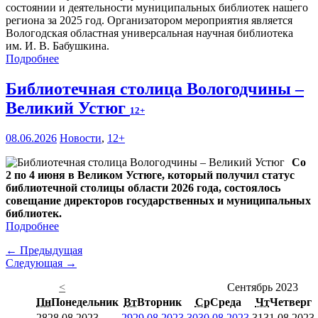
состоянии и деятельности муниципальных библиотек нашего
региона за 2025 год. Организатором мероприятия является
Вологодская областная универсальная научная библиотека
им. И. В. Бабушкина.
Подробнее
Библиотечная столица Вологодчины –
Великий Устюг
12+
08.06.2026
Новости
,
12+
Со
2 по 4 июня в Великом Устюге, который получил статус
библиотечной столицы области 2026 года, состоялось
совещание директоров государственных и муниципальных
библиотек.
Подробнее
← Предыдущая
Следующая →
<
Сентябрь 2023
Пн
Понедельник
Вт
Вторник
Ср
Среда
Чт
Четверг
28
28.08.2023
29
29.08.2023
30
30.08.2023
31
31.08.2023