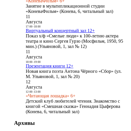
«КоневаФильм» 6+
Занятие в мультипликационной студии
«КоневаФильм» (Конева, 6, читальный зал)
11
Августа
17:00
-
18:00
Виртуальный концертный зал 12+
Показ х/ф «Смелые люди» к 100-летию актера
театра и кино Сергея Гурзо (Мосфильм, 1950, 95
мин.) (Ульяновой, 1, зал № 12)
11
Августа
18:00
-
19:00
Презентация книги 12+
Новая книга поэта Антона Чёрного «Сбор» (ул.
М. Ульяновой, 1, зал № 20)
12
Августа
12:00
-
13:00
«Читающая лошадка» 6+
Детский клуб любителей чтения. Знакомство с
книгой «Смешная сказка» Геннадия Цыферова
(Конева, 6, читальный зал)
Архивы