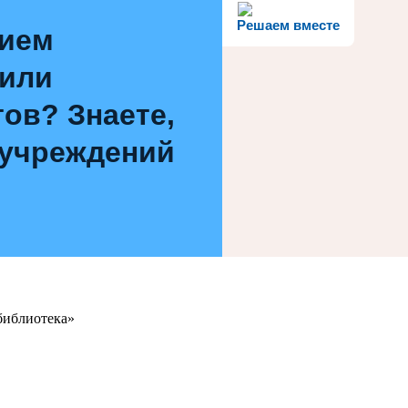
Решаем вместе
нием
 или
ов? Знаете,
 учреждений
библиотека»