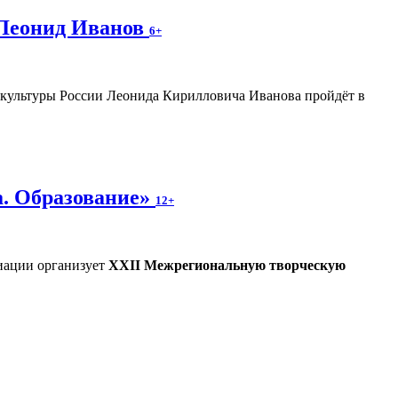
 Леонид Иванов
6+
а культуры России Леонида Кирилловича Иванова пройдёт в
а. Образование»
12+
иации организует
XXII Межрегиональную творческую