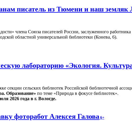
жанам писатель из Тюмени и наш земляк
адости» члена Союза писателей России, заслуженного работник
годской областной универсальной библиотеки (Конева, 6).
ескую лабораторию «Экология. Культур
жке секции сельских библиотек Российской библиотечной ассоц
ра. Образование»
по теме «Природа в фокусе библиотек».
юля 2026 года в г. Вологде.
вку фоторабот Алексея Галова
6+