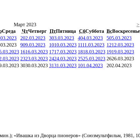
Март 2023
>
р
Среда
Чт
Четверг
Пт
Пятница
Сб
Суббота
Вс
Воскресенье
.03.2023
2
02.03.2023
3
03.03.2023
4
04.03.2023
5
05.03.2023
.03.2023
9
09.03.2023
10
10.03.2023
11
11.03.2023
12
12.03.2023
5.03.2023
16
16.03.2023
17
17.03.2023
18
18.03.2023
19
19.03.2023
2.03.2023
23
23.03.2023
24
24.03.2023
25
25.03.2023
26
26.03.2023
9.03.2023
30
30.03.2023
31
31.03.2023
1
01.04.2023
2
02.04.2023
мин.); «Ивашка из Дворца пионеров» (Союзмультфильм, 1981, 10