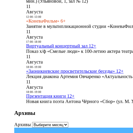
мин.) (Ульяновой, 1, зал № 12)
11
Августа
12:00
-
13:00
«КоневаФильм» 6+
Занятие в мультипликационной студии «КоневаФиль
11
Августа
17:00
-
18:00
Виртуальный концертный зал 12+
Показ х/ф «Смелые люди» к 100-летию актера театра
11
Августа
18:00
-
19:00
«Заоникиевские просветительские беседы» 12+
Лекция диакона Артемия Овчаренко «Актуальность 
11
Августа
18:00
-
19:00
Презентация книги 12+
Новая книга поэта Антона Чёрного «Сбор» (ул. М. У
Архивы
Архивы