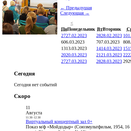
← Предыдущая
Следующая →
<
Пн
Понедельник
Вт
Вторник
С
27
27.02.2023
28
28.02.2023
1
01
6
06.03.2023
7
07.03.2023
8
08
13
13.03.2023
14
14.03.2023
15
1
20
20.03.2023
21
21.03.2023
22
2
27
27.03.2023
28
28.03.2023
29
2
Сегодня
Сегодня нет событий
Скоро
11
Августа
11:30
-
12:30
Виртуальный концертный зал 0+
Показ м/ф «Мойдодыр» (Союзмультфильм, 1954, 16 