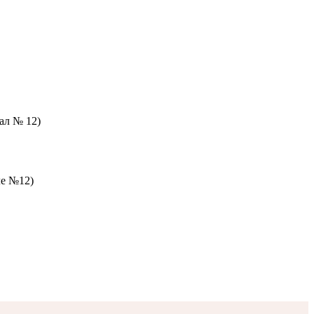
зал № 12)
ле №12)