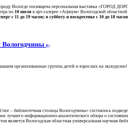
ороду Вологде посвящена персональная выставка «ГОРОД ДОР
мотра по
10 июля
в арт-галерее «Атриум» Вологодской областной 
верг с 11 до 19 часов; в субботу и воскресенье с 10 до 18 часов
ки Вологодчины
6+
ашаем организованные группы детей и взрослых на экскурсию! Ч
стюг – библиотечная столица Вологодчины» состоялось подвед
ние лучшего информационно-аналитического обзора о состоянии
тия является Вологодская областная универсальная научная библ