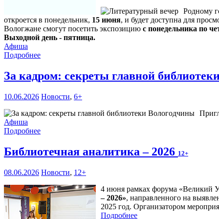
Родному г
откроется в понедельник,
15 июня
, и будет доступна для прос
Вологжане смогут посетить экспозицию
с понедельника по чет
Выходной день - пятница.
Афиша
Подробнее
За кадром: секреты главной библиоте
10.06.2026
Новости
,
6+
Пригл
Афиша
Подробнее
Библиотечная аналитика – 2026
12+
08.06.2026
Новости
,
12+
4 июня рамках форума «Великий У
– 2026»
, направленного на выявле
2025 год. Организатором мероприя
Подробнее