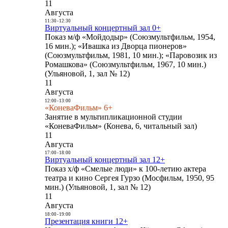
11
Августа
11:30
-
12:30
Виртуальный концертный зал 0+
Показ м/ф «Мойдодыр» (Союзмультфильм, 1954,
16 мин.); «Ивашка из Дворца пионеров»
(Союзмультфильм, 1981, 10 мин.); «Паровозик из
Ромашкова» (Союзмультфильм, 1967, 10 мин.)
(Ульяновой, 1, зал № 12)
11
Августа
12:00
-
13:00
«КоневаФильм» 6+
Занятие в мультипликационной студии
«КоневаФильм» (Конева, 6, читальный зал)
11
Августа
17:00
-
18:00
Виртуальный концертный зал 12+
Показ х/ф «Смелые люди» к 100-летию актера
театра и кино Сергея Гурзо (Мосфильм, 1950, 95
мин.) (Ульяновой, 1, зал № 12)
11
Августа
18:00
-
19:00
Презентация книги 12+