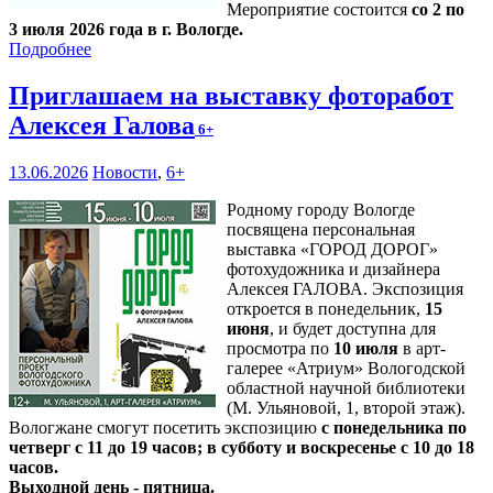
Мероприятие состоится
со 2 по
3 июля 2026 года в г. Вологде.
Подробнее
Приглашаем на выставку фоторабот
Алексея Галова
6+
13.06.2026
Новости
,
6+
Родному городу Вологде
посвящена персональная
выставка «ГОРОД ДОРОГ»
фотохудожника и дизайнера
Алексея ГАЛОВА. Экспозиция
откроется в понедельник,
15
июня
, и будет доступна для
просмотра по
10 июля
в арт-
галерее «Атриум» Вологодской
областной научной библиотеки
(М. Ульяновой, 1, второй этаж).
Вологжане смогут посетить экспозицию
с понедельника по
четверг с 11 до 19 часов; в субботу и воскресенье с 10 до 18
часов.
Выходной день - пятница.