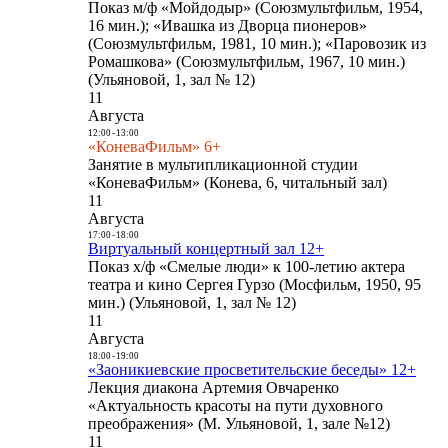
Показ м/ф «Мойдодыр» (Союзмультфильм, 1954,
16 мин.); «Ивашка из Дворца пионеров»
(Союзмультфильм, 1981, 10 мин.); «Паровозик из
Ромашкова» (Союзмультфильм, 1967, 10 мин.)
(Ульяновой, 1, зал № 12)
11
Августа
12:00
-
13:00
«КоневаФильм» 6+
Занятие в мультипликационной студии
«КоневаФильм» (Конева, 6, читальный зал)
11
Августа
17:00
-
18:00
Виртуальный концертный зал 12+
Показ х/ф «Смелые люди» к 100-летию актера
театра и кино Сергея Гурзо (Мосфильм, 1950, 95
мин.) (Ульяновой, 1, зал № 12)
11
Августа
18:00
-
19:00
«Заоникиевские просветительские беседы» 12+
Лекция диакона Артемия Овчаренко
«Актуальность красоты на пути духовного
преображения» (М. Ульяновой, 1, зале №12)
11