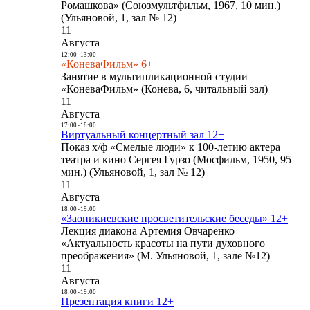
Ромашкова» (Союзмультфильм, 1967, 10 мин.)
(Ульяновой, 1, зал № 12)
11
Августа
12:00
-
13:00
«КоневаФильм» 6+
Занятие в мультипликационной студии
«КоневаФильм» (Конева, 6, читальный зал)
11
Августа
17:00
-
18:00
Виртуальный концертный зал 12+
Показ х/ф «Смелые люди» к 100-летию актера
театра и кино Сергея Гурзо (Мосфильм, 1950, 95
мин.) (Ульяновой, 1, зал № 12)
11
Августа
18:00
-
19:00
«Заоникиевские просветительские беседы» 12+
Лекция диакона Артемия Овчаренко
«Актуальность красоты на пути духовного
преображения» (М. Ульяновой, 1, зале №12)
11
Августа
18:00
-
19:00
Презентация книги 12+