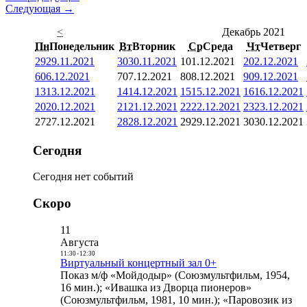
Следующая →
<
Декабрь 2021
Пн
Понедельник
Вт
Вторник
Ср
Среда
Чт
Четверг
29
29.11.2021
30
30.11.2021
1
01.12.2021
2
02.12.2021
6
06.12.2021
7
07.12.2021
8
08.12.2021
9
09.12.2021
13
13.12.2021
14
14.12.2021
15
15.12.2021
16
16.12.2021
20
20.12.2021
21
21.12.2021
22
22.12.2021
23
23.12.2021
27
27.12.2021
28
28.12.2021
29
29.12.2021
30
30.12.2021
Сегодня
Сегодня нет событий
Скоро
11
Августа
11:30
-
12:30
Виртуальный концертный зал 0+
Показ м/ф «Мойдодыр» (Союзмультфильм, 1954,
16 мин.); «Ивашка из Дворца пионеров»
(Союзмультфильм, 1981, 10 мин.); «Паровозик из