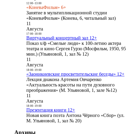
12:00
-
13:00
«КоневаФильм» 6+
Занятие в мультипликационной студии
«КоневаФильм» (Конева, 6, читальный зал)
11
Августа
17:00
-
18:00
Виртуальный концертный зал 12+
Показ х/ф «Смелые люди» к 100-летию актера
театра и кино Сергея Гурзо (Мосфильм, 1950, 95
мин.) (Ульяновой, 1, зал № 12)
11
Августа
18:00
-
19:00
«Заоникиевские просветительские беседы» 12+
Лекция диакона Артемия Овчаренко
«Актуальность красоты на пути духовного
преображения» (М. Ульяновой, 1, зале №12)
11
Августа
18:00
-
19:00
Презентация книги 12+
Новая книга поэта Антона Чёрного «Сбор» (ул.
М. Ульяновой, 1, зал № 20)
Архивы