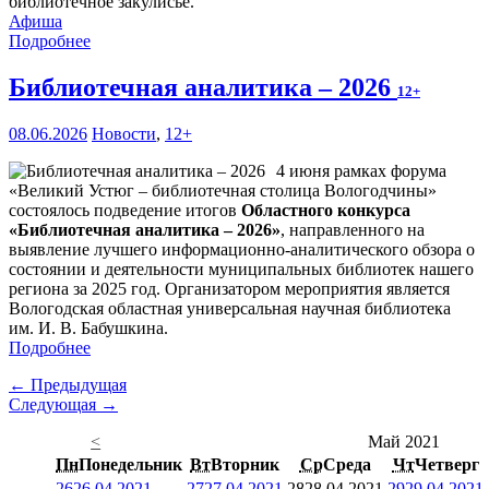
библиотечное закулисье.
Афиша
Подробнее
Библиотечная аналитика – 2026
12+
08.06.2026
Новости
,
12+
4 июня рамках форума
«Великий Устюг – библиотечная столица Вологодчины»
состоялось подведение итогов
Областного конкурса
«Библиотечная аналитика – 2026»
, направленного на
выявление лучшего информационно-аналитического обзора о
состоянии и деятельности муниципальных библиотек нашего
региона за 2025 год. Организатором мероприятия является
Вологодская областная универсальная научная библиотека
им. И. В. Бабушкина.
Подробнее
← Предыдущая
Следующая →
<
Май 2021
Пн
Понедельник
Вт
Вторник
Ср
Среда
Чт
Четверг
26
26.04.2021
27
27.04.2021
28
28.04.2021
29
29.04.2021