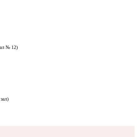
зал № 12)
зал)