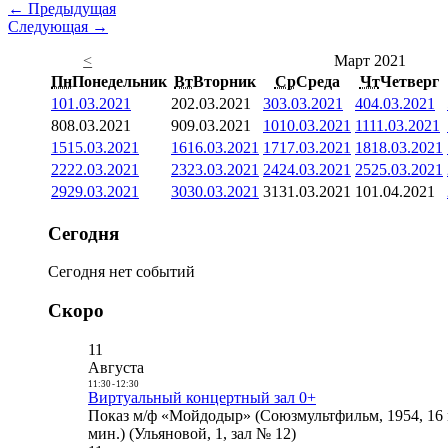
← Предыдущая
Следующая →
<
Март 2021
Пн
Понедельник
Вт
Вторник
Ср
Среда
Чт
Четверг
1
01.03.2021
2
02.03.2021
3
03.03.2021
4
04.03.2021
8
08.03.2021
9
09.03.2021
10
10.03.2021
11
11.03.2021
15
15.03.2021
16
16.03.2021
17
17.03.2021
18
18.03.2021
22
22.03.2021
23
23.03.2021
24
24.03.2021
25
25.03.2021
29
29.03.2021
30
30.03.2021
31
31.03.2021
1
01.04.2021
Сегодня
Сегодня нет событий
Скоро
11
Августа
11:30
-
12:30
Виртуальный концертный зал 0+
Показ м/ф «Мойдодыр» (Союзмультфильм, 1954, 16 
мин.) (Ульяновой, 1, зал № 12)