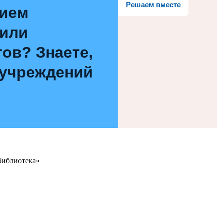
Решаем вместе
нием
 или
ов? Знаете,
 учреждений
библиотека»