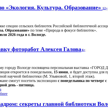
ю «Экология. Культура. Образование»
12+
жке секции сельских библиотек Российской библиотечной ассоц
ра. Образование»
по теме «Природа в фокусе библиотек».
юля 2026 года в г. Вологде.
вку фоторабот Алексея Галова
6+
му городу Вологде посвящена персональная выставка «ГОРОД 
зиция откроется в понедельник,
15 июня
, и будет доступна для 
ной научной библиотеки (М. Ульяновой, 1, второй этаж).
жане смогут посетить экспозицию
с понедельника по четверг с 1
ной день - пятница.
а
бнее
кадром: секреты главной библиотеки Во