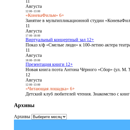
11
Августа
12:00
-
13:00
«КоневаФильм» 6+
Занятие в мультипликационной студии «КоневаФиль
11
Августа
17:00
-
18:00
Виртуальный концертный зал 12+
Показ х/ф «Смелые люди» к 100-летию актера театра
11
Августа
18:00
-
19:00
Презентация книги 12+
Новая книга поэта Антона Чёрного «Сбор» (ул. М. У
12
Августа
12:00
-
13:00
«Читающая лошадка» 6+
Детский клуб любителей чтения. Знакомство с книг
Архивы
Архивы