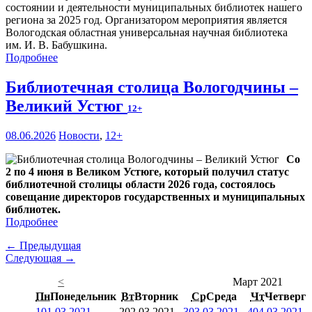
состоянии и деятельности муниципальных библиотек нашего
региона за 2025 год. Организатором мероприятия является
Вологодская областная универсальная научная библиотека
им. И. В. Бабушкина.
Подробнее
Библиотечная столица Вологодчины –
Великий Устюг
12+
08.06.2026
Новости
,
12+
Со
2 по 4 июня в Великом Устюге, который получил статус
библиотечной столицы области 2026 года, состоялось
совещание директоров государственных и муниципальных
библиотек.
Подробнее
← Предыдущая
Следующая →
<
Март 2021
Пн
Понедельник
Вт
Вторник
Ср
Среда
Чт
Четверг
1
01.03.2021
2
02.03.2021
3
03.03.2021
4
04.03.2021