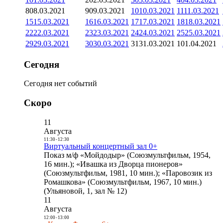
8
08.03.2021
9
09.03.2021
10
10.03.2021
11
11.03.2021
15
15.03.2021
16
16.03.2021
17
17.03.2021
18
18.03.2021
22
22.03.2021
23
23.03.2021
24
24.03.2021
25
25.03.2021
29
29.03.2021
30
30.03.2021
31
31.03.2021
1
01.04.2021
Сегодня
Сегодня нет событий
Скоро
11
Августа
11:30
-
12:30
Виртуальный концертный зал 0+
Показ м/ф «Мойдодыр» (Союзмультфильм, 1954,
16 мин.); «Ивашка из Дворца пионеров»
(Союзмультфильм, 1981, 10 мин.); «Паровозик из
Ромашкова» (Союзмультфильм, 1967, 10 мин.)
(Ульяновой, 1, зал № 12)
11
Августа
12:00
-
13:00