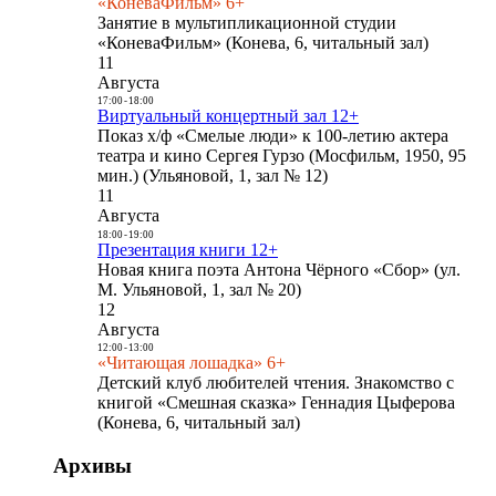
«КоневаФильм» 6+
Занятие в мультипликационной студии
«КоневаФильм» (Конева, 6, читальный зал)
11
Августа
17:00
-
18:00
Виртуальный концертный зал 12+
Показ х/ф «Смелые люди» к 100-летию актера
театра и кино Сергея Гурзо (Мосфильм, 1950, 95
мин.) (Ульяновой, 1, зал № 12)
11
Августа
18:00
-
19:00
Презентация книги 12+
Новая книга поэта Антона Чёрного «Сбор» (ул.
М. Ульяновой, 1, зал № 20)
12
Августа
12:00
-
13:00
«Читающая лошадка» 6+
Детский клуб любителей чтения. Знакомство с
книгой «Смешная сказка» Геннадия Цыферова
(Конева, 6, читальный зал)
Архивы