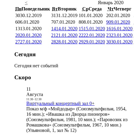
<
Январь 2020
Пн
Понедельник
Вт
Вторник
Ср
Среда
Чт
Четверг
30
30.12.2019
31
31.12.2019
1
01.01.2020
2
02.01.2020
6
06.01.2020
7
07.01.2020
8
08.01.2020
9
09.01.2020
13
13.01.2020
14
14.01.2020
15
15.01.2020
16
16.01.2020
20
20.01.2020
21
21.01.2020
22
22.01.2020
23
23.01.2020
27
27.01.2020
28
28.01.2020
29
29.01.2020
30
30.01.2020
Сегодня
Сегодня нет событий
Скоро
11
Августа
11:30
-
12:30
Виртуальный концертный зал 0+
Показ м/ф «Мойдодыр» (Союзмультфильм, 1954,
16 мин.); «Ивашка из Дворца пионеров»
(Союзмультфильм, 1981, 10 мин.); «Паровозик из
Ромашкова» (Союзмультфильм, 1967, 10 мин.)
(Ульяновой, 1, зал № 12)