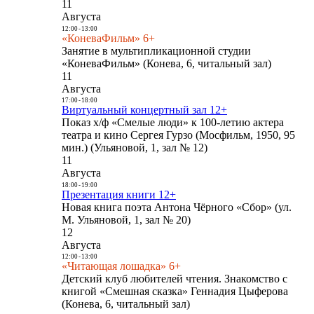
11
Августа
12:00
-
13:00
«КоневаФильм» 6+
Занятие в мультипликационной студии
«КоневаФильм» (Конева, 6, читальный зал)
11
Августа
17:00
-
18:00
Виртуальный концертный зал 12+
Показ х/ф «Смелые люди» к 100-летию актера
театра и кино Сергея Гурзо (Мосфильм, 1950, 95
мин.) (Ульяновой, 1, зал № 12)
11
Августа
18:00
-
19:00
Презентация книги 12+
Новая книга поэта Антона Чёрного «Сбор» (ул.
М. Ульяновой, 1, зал № 20)
12
Августа
12:00
-
13:00
«Читающая лошадка» 6+
Детский клуб любителей чтения. Знакомство с
книгой «Смешная сказка» Геннадия Цыферова
(Конева, 6, читальный зал)