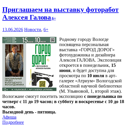
Приглашаем на выставку фоторабот
Алексея Галова
6+
13.06.2026
Новости
,
6+
Родному городу Вологде
посвящена персональная
выставка «ГОРОД ДОРОГ»
фотохудожника и дизайнера
Алексея ГАЛОВА. Экспозиция
откроется в понедельник,
15
июня
, и будет доступна для
просмотра по
10 июля
в арт-
галерее «Атриум» Вологодской
областной научной библиотеки
(М. Ульяновой, 1, второй этаж).
Вологжане смогут посетить экспозицию
с понедельника по
четверг с 11 до 19 часов; в субботу и воскресенье с 10 до 18
часов.
Выходной день - пятница.
Афиша
Подробнее