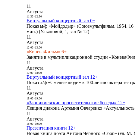
11
Августа
11:30
-
12:30
Виртуальный концертный зал 0+
Показ м/ф «Мойдодыр» (Союзмультфильм, 1954, 16 
мин.) (Ульяновой, 1, зал № 12)
11
Августа
12:00
-
13:00
«КоневаФильм» 6+
Занятие в мультипликационной студии «КоневаФиль
11
Августа
17:00
-
18:00
Виртуальный концертный зал 12+
Показ х/ф «Смелые люди» к 100-летию актера театра
11
Августа
18:00
-
19:00
«Заоникиевские просветительские беседы» 12+
Лекция диакона Артемия Овчаренко «Актуальность 
11
Августа
18:00
-
19:00
Презентация книги 12+
Новая книга поэта Антона Чёрного «Сбор» (ул. М. У