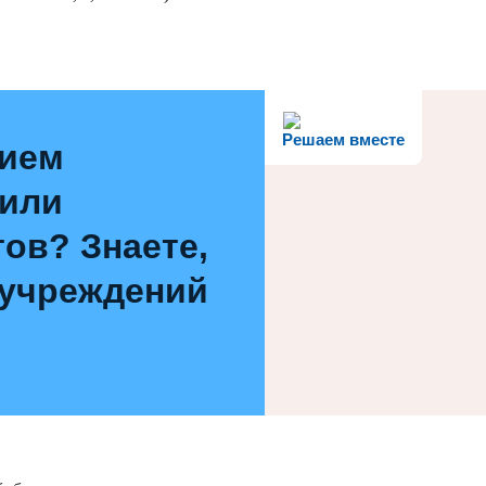
Решаем вместе
нием
 или
ов? Знаете,
 учреждений