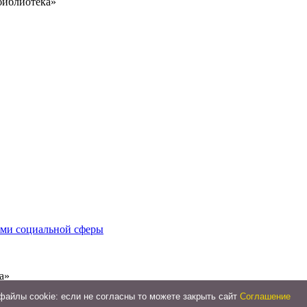
библиотека»
иями социальной сферы
а»
айлы cookie: если не согласны то можете закрыть сайт
Соглашение