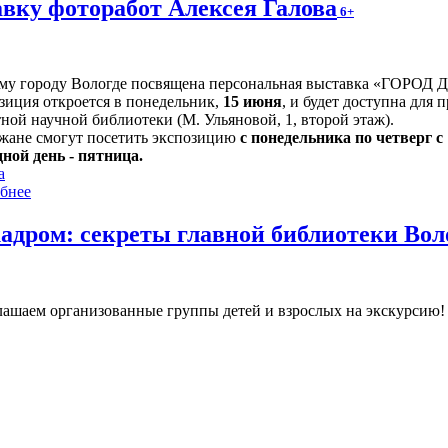
вку фоторабот Алексея Галова
6+
му городу Вологде посвящена персональная выставка «ГОРОД 
зиция откроется в понедельник,
15 июня
, и будет доступна для 
ной научной библиотеки (М. Ульяновой, 1, второй этаж).
жане смогут посетить экспозицию
с понедельника по четверг с 1
ной день - пятница.
а
бнее
кадром: секреты главной библиотеки Во
ашаем организованные группы детей и взрослых на экскурсию! Ч