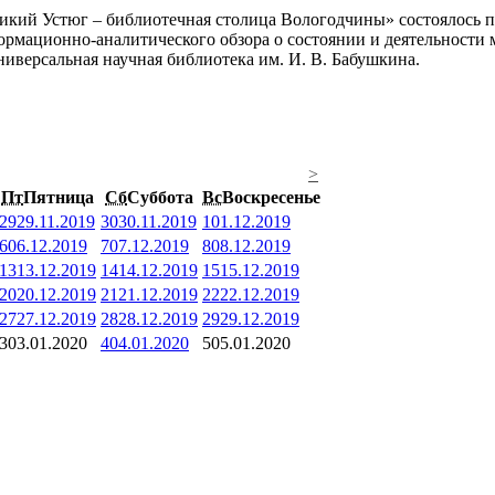
икий Устюг – библиотечная столица Вологодчины» состоялось 
ормационно-аналитического обзора о состоянии и деятельности 
иверсальная научная библиотека им. И. В. Бабушкина.
>
Пт
Пятница
Сб
Суббота
Вс
Воскресенье
29
29.11.2019
30
30.11.2019
1
01.12.2019
6
06.12.2019
7
07.12.2019
8
08.12.2019
13
13.12.2019
14
14.12.2019
15
15.12.2019
20
20.12.2019
21
21.12.2019
22
22.12.2019
27
27.12.2019
28
28.12.2019
29
29.12.2019
3
03.01.2020
4
04.01.2020
5
05.01.2020