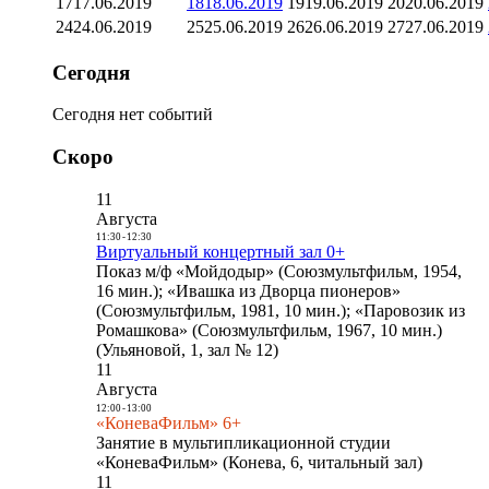
17
17.06.2019
18
18.06.2019
19
19.06.2019
20
20.06.2019
24
24.06.2019
25
25.06.2019
26
26.06.2019
27
27.06.2019
Сегодня
Сегодня нет событий
Скоро
11
Августа
11:30
-
12:30
Виртуальный концертный зал 0+
Показ м/ф «Мойдодыр» (Союзмультфильм, 1954,
16 мин.); «Ивашка из Дворца пионеров»
(Союзмультфильм, 1981, 10 мин.); «Паровозик из
Ромашкова» (Союзмультфильм, 1967, 10 мин.)
(Ульяновой, 1, зал № 12)
11
Августа
12:00
-
13:00
«КоневаФильм» 6+
Занятие в мультипликационной студии
«КоневаФильм» (Конева, 6, читальный зал)
11