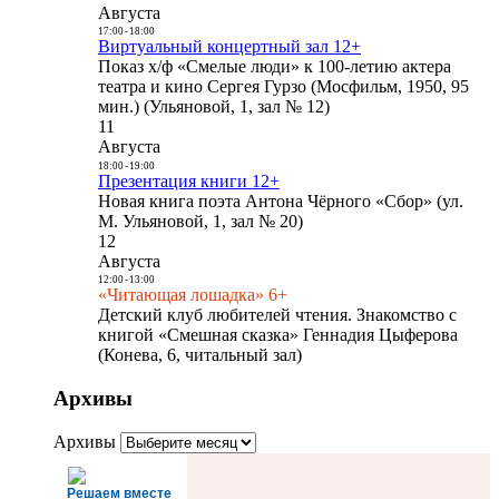
Августа
17:00
-
18:00
Виртуальный концертный зал 12+
Показ х/ф «Смелые люди» к 100-летию актера
театра и кино Сергея Гурзо (Мосфильм, 1950, 95
мин.) (Ульяновой, 1, зал № 12)
11
Августа
18:00
-
19:00
Презентация книги 12+
Новая книга поэта Антона Чёрного «Сбор» (ул.
М. Ульяновой, 1, зал № 20)
12
Августа
12:00
-
13:00
«Читающая лошадка» 6+
Детский клуб любителей чтения. Знакомство с
книгой «Смешная сказка» Геннадия Цыферова
(Конева, 6, читальный зал)
Архивы
Архивы
Решаем вместе