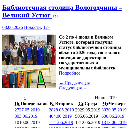
Библиотечная столица Вологодчины –
Великий Устюг
12+
08.06.2026
Новости
,
12+
Со 2 по 4 июня в Великом
Устюге, который получил
статус библиотечной столицы
области 2026 года, состоялось
совещание директоров
государственных и
муниципальных библиотек.
Подробнее
← Предыдущая
Следующая →
<
Июнь 2019
Пн
Понедельник
Вт
Вторник
Ср
Среда
Чт
Четверг
27
27.05.2019
28
28.05.2019
29
29.05.2019
30
30.05.2019
3
03.06.2019
4
04.06.2019
5
05.06.2019
6
06.06.2019
10
10.06.2019
11
11.06.2019
12
12.06.2019
13
13.06.2019