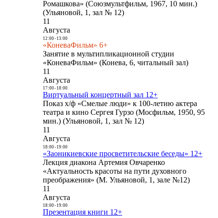
Ромашкова» (Союзмультфильм, 1967, 10 мин.)
(Ульяновой, 1, зал № 12)
11
Августа
12:00
-
13:00
«КоневаФильм» 6+
Занятие в мультипликационной студии
«КоневаФильм» (Конева, 6, читальный зал)
11
Августа
17:00
-
18:00
Виртуальный концертный зал 12+
Показ х/ф «Смелые люди» к 100-летию актера
театра и кино Сергея Гурзо (Мосфильм, 1950, 95
мин.) (Ульяновой, 1, зал № 12)
11
Августа
18:00
-
19:00
«Заоникиевские просветительские беседы» 12+
Лекция диакона Артемия Овчаренко
«Актуальность красоты на пути духовного
преображения» (М. Ульяновой, 1, зале №12)
11
Августа
18:00
-
19:00
Презентация книги 12+