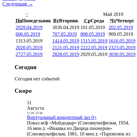
Следующая →
<
Май 2019
Пн
Понедельник
Вт
Вторник
Ср
Среда
Чт
Четверг
29
29.04.2019
30
30.04.2019
1
01.05.2019
2
02.05.2019
6
06.05.2019
7
07.05.2019
8
08.05.2019
9
09.05.2019
13
13.05.2019
14
14.05.2019
15
15.05.2019
16
16.05.2019
20
20.05.2019
21
21.05.2019
22
22.05.2019
23
23.05.2019
27
27.05.2019
28
28.05.2019
29
29.05.2019
30
30.05.2019
Сегодня
Сегодня нет событий
Скоро
11
Августа
11:30
-
12:30
Виртуальный концертный зал 0+
Показ м/ф «Мойдодыр» (Союзмультфильм, 1954,
16 мин.); «Ивашка из Дворца пионеров»
(Союзмультфильм, 1981, 10 мин.); «Паровозик из