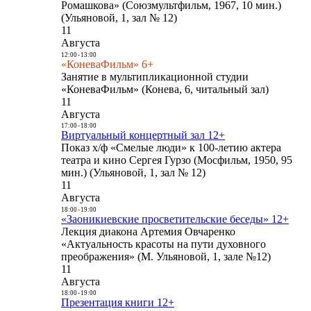
Ромашкова» (Союзмультфильм, 1967, 10 мин.)
(Ульяновой, 1, зал № 12)
11
Августа
12:00
-
13:00
«КоневаФильм» 6+
Занятие в мультипликационной студии
«КоневаФильм» (Конева, 6, читальный зал)
11
Августа
17:00
-
18:00
Виртуальный концертный зал 12+
Показ х/ф «Смелые люди» к 100-летию актера
театра и кино Сергея Гурзо (Мосфильм, 1950, 95
мин.) (Ульяновой, 1, зал № 12)
11
Августа
18:00
-
19:00
«Заоникиевские просветительские беседы» 12+
Лекция диакона Артемия Овчаренко
«Актуальность красоты на пути духовного
преображения» (М. Ульяновой, 1, зале №12)
11
Августа
18:00
-
19:00
Презентация книги 12+