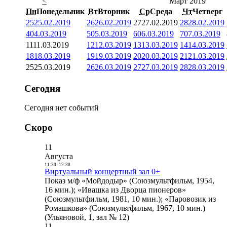
<
Март 2019
Пн
Понедельник
Вт
Вторник
Ср
Среда
Чт
Четверг
25
25.02.2019
26
26.02.2019
27
27.02.2019
28
28.02.2019
4
04.03.2019
5
05.03.2019
6
06.03.2019
7
07.03.2019
11
11.03.2019
12
12.03.2019
13
13.03.2019
14
14.03.2019
18
18.03.2019
19
19.03.2019
20
20.03.2019
21
21.03.2019
25
25.03.2019
26
26.03.2019
27
27.03.2019
28
28.03.2019
Сегодня
Сегодня нет событий
Скоро
11
Августа
11:30
-
12:30
Виртуальный концертный зал 0+
Показ м/ф «Мойдодыр» (Союзмультфильм, 1954,
16 мин.); «Ивашка из Дворца пионеров»
(Союзмультфильм, 1981, 10 мин.); «Паровозик из
Ромашкова» (Союзмультфильм, 1967, 10 мин.)
(Ульяновой, 1, зал № 12)
11