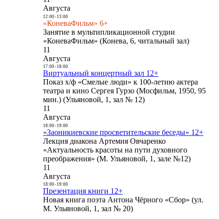
Августа
12:00
-
13:00
«КоневаФильм» 6+
Занятие в мультипликационной студии
«КоневаФильм» (Конева, 6, читальный зал)
11
Августа
17:00
-
18:00
Виртуальный концертный зал 12+
Показ х/ф «Смелые люди» к 100-летию актера
театра и кино Сергея Гурзо (Мосфильм, 1950, 95
мин.) (Ульяновой, 1, зал № 12)
11
Августа
18:00
-
19:00
«Заоникиевские просветительские беседы» 12+
Лекция диакона Артемия Овчаренко
«Актуальность красоты на пути духовного
преображения» (М. Ульяновой, 1, зале №12)
11
Августа
18:00
-
19:00
Презентация книги 12+
Новая книга поэта Антона Чёрного «Сбор» (ул.
М. Ульяновой, 1, зал № 20)