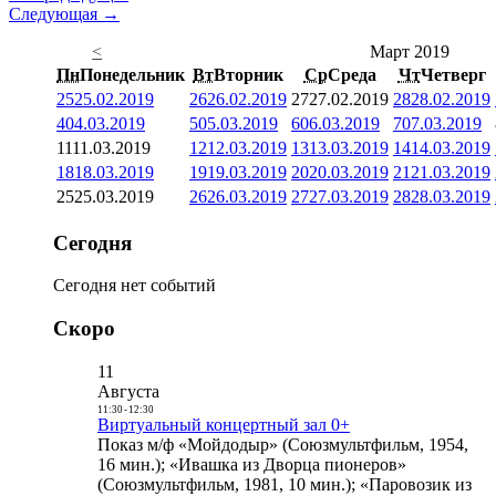
Следующая →
<
Март 2019
Пн
Понедельник
Вт
Вторник
Ср
Среда
Чт
Четверг
25
25.02.2019
26
26.02.2019
27
27.02.2019
28
28.02.2019
4
04.03.2019
5
05.03.2019
6
06.03.2019
7
07.03.2019
11
11.03.2019
12
12.03.2019
13
13.03.2019
14
14.03.2019
18
18.03.2019
19
19.03.2019
20
20.03.2019
21
21.03.2019
25
25.03.2019
26
26.03.2019
27
27.03.2019
28
28.03.2019
Сегодня
Сегодня нет событий
Скоро
11
Августа
11:30
-
12:30
Виртуальный концертный зал 0+
Показ м/ф «Мойдодыр» (Союзмультфильм, 1954,
16 мин.); «Ивашка из Дворца пионеров»
(Союзмультфильм, 1981, 10 мин.); «Паровозик из