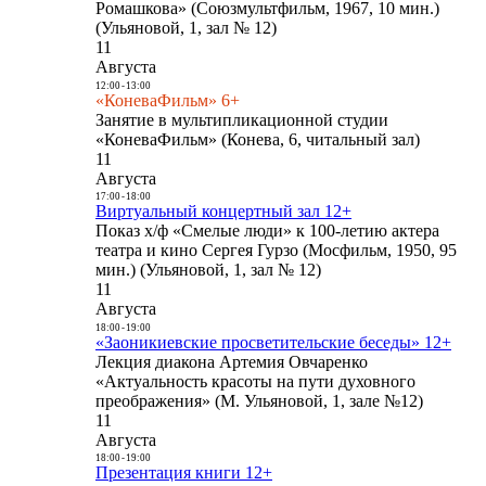
Ромашкова» (Союзмультфильм, 1967, 10 мин.)
(Ульяновой, 1, зал № 12)
11
Августа
12:00
-
13:00
«КоневаФильм» 6+
Занятие в мультипликационной студии
«КоневаФильм» (Конева, 6, читальный зал)
11
Августа
17:00
-
18:00
Виртуальный концертный зал 12+
Показ х/ф «Смелые люди» к 100-летию актера
театра и кино Сергея Гурзо (Мосфильм, 1950, 95
мин.) (Ульяновой, 1, зал № 12)
11
Августа
18:00
-
19:00
«Заоникиевские просветительские беседы» 12+
Лекция диакона Артемия Овчаренко
«Актуальность красоты на пути духовного
преображения» (М. Ульяновой, 1, зале №12)
11
Августа
18:00
-
19:00
Презентация книги 12+