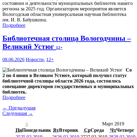
состоянии и деятельности муниципальных библиотек нашего
региона за 2025 год. Организатором мероприятия является
Вологодская областная универсальная научная библиотека
им. И. В. Бабушкина.
Подробнее
Библиотечная столица Вологодчины –
Великий Устюг
12+
08.06.2026
Новости
,
12+
Со
2 по 4 июня в Великом Устюге, который получил статус
библиотечной столицы области 2026 года, состоялось
совещание директоров государственных и муниципальных
библиотек.
Подробнее
← Предыдущая
Следующая →
<
Март 2019
Пн
Понедельник
Вт
Вторник
Ср
Среда
Чт
Четверг
25
25.02.2019
26
26.02.2019
27
27.02.2019
28
28.02.2019