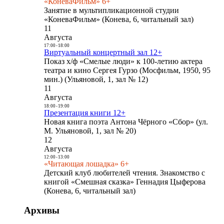
«КоневаФильм» 6+
Занятие в мультипликационной студии
«КоневаФильм» (Конева, 6, читальный зал)
11
Августа
17:00
-
18:00
Виртуальный концертный зал 12+
Показ х/ф «Смелые люди» к 100-летию актера
театра и кино Сергея Гурзо (Мосфильм, 1950, 95
мин.) (Ульяновой, 1, зал № 12)
11
Августа
18:00
-
19:00
Презентация книги 12+
Новая книга поэта Антона Чёрного «Сбор» (ул.
М. Ульяновой, 1, зал № 20)
12
Августа
12:00
-
13:00
«Читающая лошадка» 6+
Детский клуб любителей чтения. Знакомство с
книгой «Смешная сказка» Геннадия Цыферова
(Конева, 6, читальный зал)
Архивы