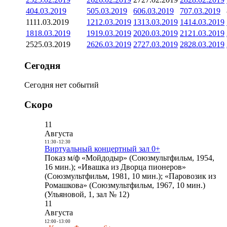
4
04.03.2019
5
05.03.2019
6
06.03.2019
7
07.03.2019
11
11.03.2019
12
12.03.2019
13
13.03.2019
14
14.03.2019
18
18.03.2019
19
19.03.2019
20
20.03.2019
21
21.03.2019
25
25.03.2019
26
26.03.2019
27
27.03.2019
28
28.03.2019
Сегодня
Сегодня нет событий
Скоро
11
Августа
11:30
-
12:30
Виртуальный концертный зал 0+
Показ м/ф «Мойдодыр» (Союзмультфильм, 1954,
16 мин.); «Ивашка из Дворца пионеров»
(Союзмультфильм, 1981, 10 мин.); «Паровозик из
Ромашкова» (Союзмультфильм, 1967, 10 мин.)
(Ульяновой, 1, зал № 12)
11
Августа
12:00
-
13:00