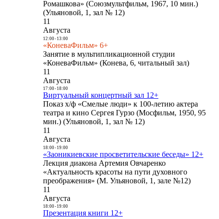
Ромашкова» (Союзмультфильм, 1967, 10 мин.)
(Ульяновой, 1, зал № 12)
11
Августа
12:00
-
13:00
«КоневаФильм» 6+
Занятие в мультипликационной студии
«КоневаФильм» (Конева, 6, читальный зал)
11
Августа
17:00
-
18:00
Виртуальный концертный зал 12+
Показ х/ф «Смелые люди» к 100-летию актера
театра и кино Сергея Гурзо (Мосфильм, 1950, 95
мин.) (Ульяновой, 1, зал № 12)
11
Августа
18:00
-
19:00
«Заоникиевские просветительские беседы» 12+
Лекция диакона Артемия Овчаренко
«Актуальность красоты на пути духовного
преображения» (М. Ульяновой, 1, зале №12)
11
Августа
18:00
-
19:00
Презентация книги 12+