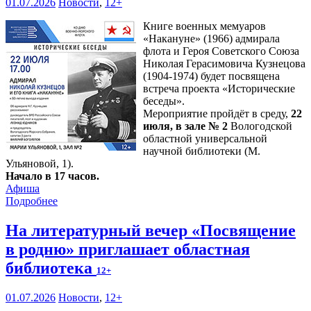
01.07.2026
Новости
,
12+
Книге военных мемуаров
«Накануне» (1966) адмирала
флота и Героя Советского Союза
Николая Герасимовича Кузнецова
(1904-1974) будет посвящена
встреча проекта «Исторические
беседы».
Мероприятие пройдёт в среду,
22
июля, в зале № 2
Вологодской
областной универсальной
научной библиотеки (М.
Ульяновой, 1).
Начало в 17 часов.
Афиша
Подробнее
На литературный вечер «Посвящение
в родню» приглашает областная
библиотека
12+
01.07.2026
Новости
,
12+