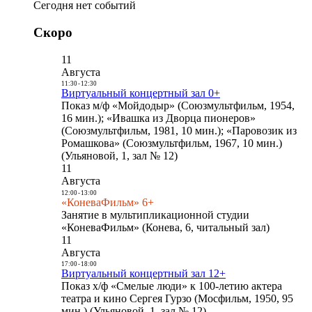
Сегодня нет событий
Скоро
11
Августа
11:30
-
12:30
Виртуальный концертный зал 0+
Показ м/ф «Мойдодыр» (Союзмультфильм, 1954,
16 мин.); «Ивашка из Дворца пионеров»
(Союзмультфильм, 1981, 10 мин.); «Паровозик из
Ромашкова» (Союзмультфильм, 1967, 10 мин.)
(Ульяновой, 1, зал № 12)
11
Августа
12:00
-
13:00
«КоневаФильм» 6+
Занятие в мультипликационной студии
«КоневаФильм» (Конева, 6, читальный зал)
11
Августа
17:00
-
18:00
Виртуальный концертный зал 12+
Показ х/ф «Смелые люди» к 100-летию актера
театра и кино Сергея Гурзо (Мосфильм, 1950, 95
мин.) (Ульяновой, 1, зал № 12)