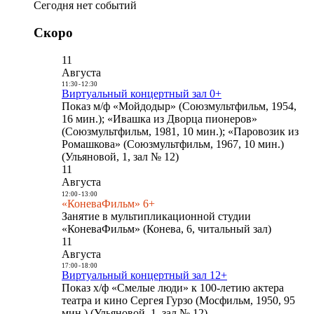
Сегодня нет событий
Скоро
11
Августа
11:30
-
12:30
Виртуальный концертный зал 0+
Показ м/ф «Мойдодыр» (Союзмультфильм, 1954,
16 мин.); «Ивашка из Дворца пионеров»
(Союзмультфильм, 1981, 10 мин.); «Паровозик из
Ромашкова» (Союзмультфильм, 1967, 10 мин.)
(Ульяновой, 1, зал № 12)
11
Августа
12:00
-
13:00
«КоневаФильм» 6+
Занятие в мультипликационной студии
«КоневаФильм» (Конева, 6, читальный зал)
11
Августа
17:00
-
18:00
Виртуальный концертный зал 12+
Показ х/ф «Смелые люди» к 100-летию актера
театра и кино Сергея Гурзо (Мосфильм, 1950, 95
мин.) (Ульяновой, 1, зал № 12)