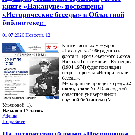
книге «Накануне» посвящены
«Исторические беседы» в Областной
библиотеке
12+
01.07.2026
Новости
,
12+
Книге военных мемуаров
«Накануне» (1966) адмирала
флота и Героя Советского Союза
Николая Герасимовича Кузнецова
(1904-1974) будет посвящена
встреча проекта «Исторические
беседы».
Мероприятие пройдёт в среду,
22
июля, в зале № 2
Вологодской
областной универсальной
научной библиотеки (М.
Ульяновой, 1).
Начало в 17 часов.
Афиша
Подробнее
На литературный вечер «Посвящение