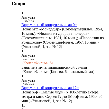
Скоро
11
Августа
11:30
-
12:30
Виртуальный концертный зал 0+
Показ м/ф «Мойдодыр» (Союзмультфильм, 1954,
16 мин.); «Ивашка из Дворца пионеров»
(Союзмультфильм, 1981, 10 мин.); «Паровозик из
Ромашкова» (Союзмультфильм, 1967, 10 мин.)
(Ульяновой, 1, зал № 12)
11
Августа
12:00
-
13:00
«КоневаФильм» 6+
Занятие в мультипликационной студии
«КоневаФильм» (Конева, 6, читальный зал)
11
Августа
17:00
-
18:00
Виртуальный концертный зал 12+
Показ х/ф «Смелые люди» к 100-летию актера
театра и кино Сергея Гурзо (Мосфильм, 1950, 95
мин.) (Ульяновой, 1, зал № 12)
11