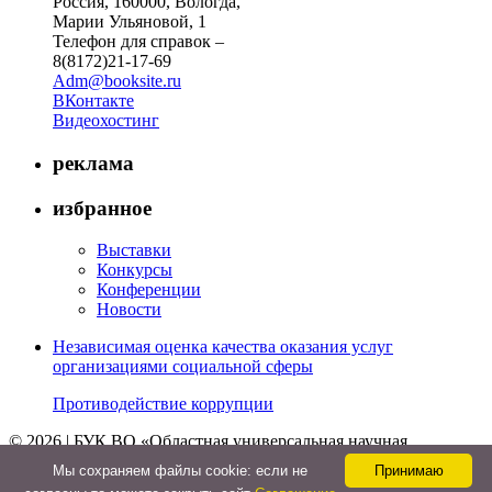
Россия, 160000, Вологда,
Марии Ульяновой, 1
Телефон для справок –
8(8172)21-17-69
Adm@booksite.ru
ВКонтакте
Видеохостинг
реклама
избранное
Выставки
Конкурсы
Конференции
Новости
Независимая оценка качества оказания услуг
организациями социальной сферы
Противодействие коррупции
© 2026 | БУК ВО «Областная универсальная научная
библиотека»
Мы cохраняем файлы cookie: если не
Принимаю
↑