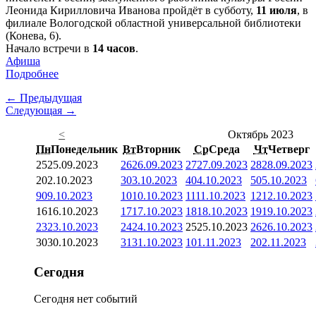
Леонида Кирилловича Иванова пройдёт в субботу,
11 июля
, в
филиале Вологодской областной универсальной библиотеки
(Конева, 6).
Начало встречи в
14 часов
.
Афиша
Подробнее
← Предыдущая
Следующая →
<
Октябрь 2023
Пн
Понедельник
Вт
Вторник
Ср
Среда
Чт
Четверг
25
25.09.2023
26
26.09.2023
27
27.09.2023
28
28.09.2023
2
02.10.2023
3
03.10.2023
4
04.10.2023
5
05.10.2023
9
09.10.2023
10
10.10.2023
11
11.10.2023
12
12.10.2023
16
16.10.2023
17
17.10.2023
18
18.10.2023
19
19.10.2023
23
23.10.2023
24
24.10.2023
25
25.10.2023
26
26.10.2023
30
30.10.2023
31
31.10.2023
1
01.11.2023
2
02.11.2023
Сегодня
Сегодня нет событий