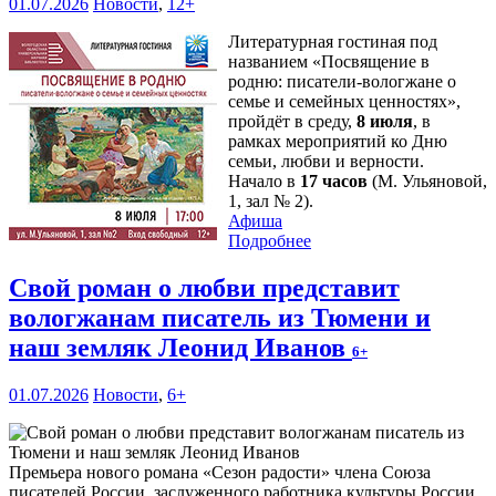
01.07.2026
Новости
,
12+
Литературная гостиная под
названием «Посвящение в
родню: писатели-вологжане о
семье и семейных ценностях»,
пройдёт в среду,
8 июля
, в
рамках мероприятий ко Дню
семьи, любви и верности.
Начало в
17 часов
(М. Ульяновой,
1, зал № 2).
Афиша
Подробнее
Свой роман о любви представит
вологжанам писатель из Тюмени и
наш земляк Леонид Иванов
6+
01.07.2026
Новости
,
6+
Премьера нового романа «Сезон радости» члена Союза
писателей России, заслуженного работника культуры России