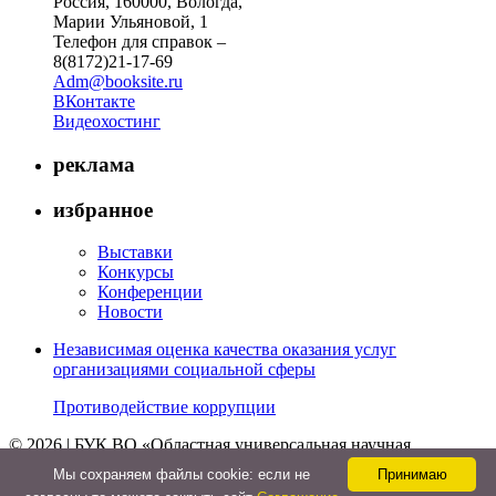
Россия, 160000, Вологда,
Марии Ульяновой, 1
Телефон для справок –
8(8172)21-17-69
Adm@booksite.ru
ВКонтакте
Видеохостинг
реклама
избранное
Выставки
Конкурсы
Конференции
Новости
Независимая оценка качества оказания услуг
организациями социальной сферы
Противодействие коррупции
© 2026 | БУК ВО «Областная универсальная научная
библиотека»
Мы cохраняем файлы cookie: если не
Принимаю
↑