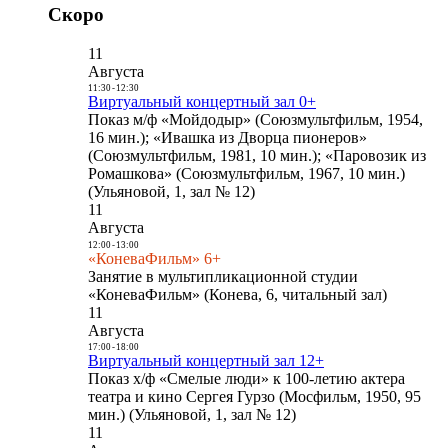
Скоро
11
Августа
11:30
-
12:30
Виртуальный концертный зал 0+
Показ м/ф «Мойдодыр» (Союзмультфильм, 1954,
16 мин.); «Ивашка из Дворца пионеров»
(Союзмультфильм, 1981, 10 мин.); «Паровозик из
Ромашкова» (Союзмультфильм, 1967, 10 мин.)
(Ульяновой, 1, зал № 12)
11
Августа
12:00
-
13:00
«КоневаФильм» 6+
Занятие в мультипликационной студии
«КоневаФильм» (Конева, 6, читальный зал)
11
Августа
17:00
-
18:00
Виртуальный концертный зал 12+
Показ х/ф «Смелые люди» к 100-летию актера
театра и кино Сергея Гурзо (Мосфильм, 1950, 95
мин.) (Ульяновой, 1, зал № 12)
11