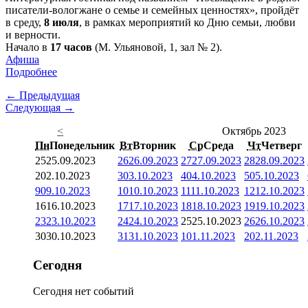
писатели-вологжане о семье и семейных ценностях», пройдёт
в среду,
8 июля
, в рамках мероприятий ко Дню семьи, любви
и верности.
Начало в
17 часов
(М. Ульяновой, 1, зал № 2).
Афиша
Подробнее
← Предыдущая
Следующая →
<
Октябрь 2023
Пн
Понедельник
Вт
Вторник
Ср
Среда
Чт
Четверг
25
25.09.2023
26
26.09.2023
27
27.09.2023
28
28.09.2023
2
02.10.2023
3
03.10.2023
4
04.10.2023
5
05.10.2023
9
09.10.2023
10
10.10.2023
11
11.10.2023
12
12.10.2023
16
16.10.2023
17
17.10.2023
18
18.10.2023
19
19.10.2023
23
23.10.2023
24
24.10.2023
25
25.10.2023
26
26.10.2023
30
30.10.2023
31
31.10.2023
1
01.11.2023
2
02.11.2023
Сегодня
Сегодня нет событий