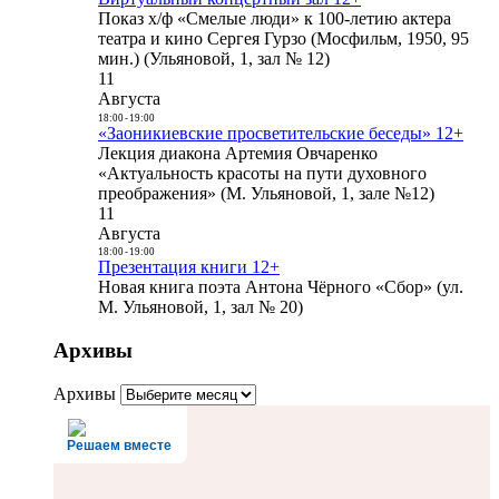
Показ х/ф «Смелые люди» к 100-летию актера
театра и кино Сергея Гурзо (Мосфильм, 1950, 95
мин.) (Ульяновой, 1, зал № 12)
11
Августа
18:00
-
19:00
«Заоникиевские просветительские беседы» 12+
Лекция диакона Артемия Овчаренко
«Актуальность красоты на пути духовного
преображения» (М. Ульяновой, 1, зале №12)
11
Августа
18:00
-
19:00
Презентация книги 12+
Новая книга поэта Антона Чёрного «Сбор» (ул.
М. Ульяновой, 1, зал № 20)
Архивы
Архивы
Решаем вместе