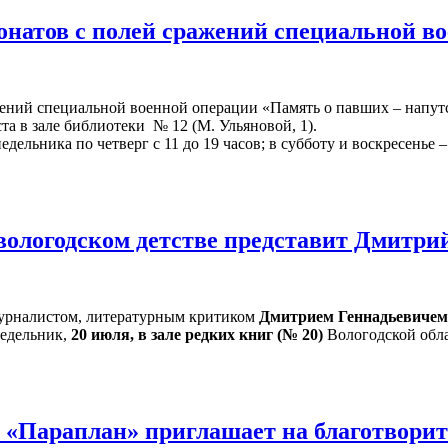
онатов с полей сражений специальной в
жений специальной военной операции «Память о павших – напут
ста в зале библиотеки № 12 (М. Ульяновой, 1).
ельника по четверг с 11 до 19 часов; в субботу и воскресенье – 
 вологодском детстве представит Дмитр
 журналистом, литературным критиком
Дмитрием Геннадьевиче
едельник,
20 июля, в зале редких книг (№ 20)
Вологодской обла
и «Параплан» приглашает на благотвори