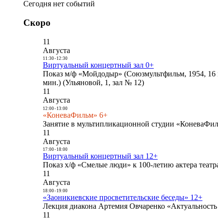
Сегодня нет событий
Скоро
11
Августа
11:30
-
12:30
Виртуальный концертный зал 0+
Показ м/ф «Мойдодыр» (Союзмультфильм, 1954, 16 
мин.) (Ульяновой, 1, зал № 12)
11
Августа
12:00
-
13:00
«КоневаФильм» 6+
Занятие в мультипликационной студии «КоневаФиль
11
Августа
17:00
-
18:00
Виртуальный концертный зал 12+
Показ х/ф «Смелые люди» к 100-летию актера театра
11
Августа
18:00
-
19:00
«Заоникиевские просветительские беседы» 12+
Лекция диакона Артемия Овчаренко «Актуальность 
11