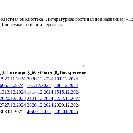
Литературная гостиная под названием «П
 Дню семьи, любви и верности.
>
Пт
Пятница
Сб
Суббота
Вс
Воскресенье
29
29.11.2024
30
30.11.2024
1
01.12.2024
6
06.12.2024
7
07.12.2024
8
08.12.2024
13
13.12.2024
14
14.12.2024
15
15.12.2024
20
20.12.2024
21
21.12.2024
22
22.12.2024
27
27.12.2024
28
28.12.2024
29
29.12.2024
3
03.01.2025
4
04.01.2025
5
05.01.2025