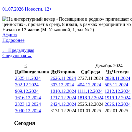
01.07.2026
Новости
,
12+
ценностях», пройдёт в среду,
8 июля
, в рамках мероприятий ко
Начало в
17 часов
(М. Ульяновой, 1, зал № 2).
Афиша
Подробнее
← Предыдущая
Следующая →
<
Декабрь 2024
Пн
Понедельник
Вт
Вторник
Ср
Среда
Чт
Четверг
25
25.11.2024
26
26.11.2024
27
27.11.2024
28
28.11.2024
2
02.12.2024
3
03.12.2024
4
04.12.2024
5
05.12.2024
9
09.12.2024
10
10.12.2024
11
11.12.2024
12
12.12.2024
16
16.12.2024
17
17.12.2024
18
18.12.2024
19
19.12.2024
23
23.12.2024
24
24.12.2024
25
25.12.2024
26
26.12.2024
30
30.12.2024
31
31.12.2024
1
01.01.2025
2
02.01.2025
Сегодня