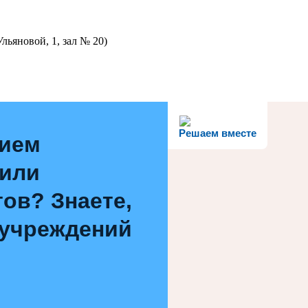
льяновой, 1, зал № 20)
Решаем вместе
нием
 или
ов? Знаете,
 учреждений