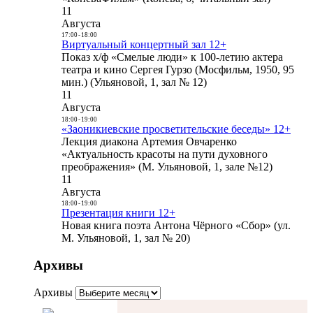
11
Августа
17:00
-
18:00
Виртуальный концертный зал 12+
Показ х/ф «Смелые люди» к 100-летию актера
театра и кино Сергея Гурзо (Мосфильм, 1950, 95
мин.) (Ульяновой, 1, зал № 12)
11
Августа
18:00
-
19:00
«Заоникиевские просветительские беседы» 12+
Лекция диакона Артемия Овчаренко
«Актуальность красоты на пути духовного
преображения» (М. Ульяновой, 1, зале №12)
11
Августа
18:00
-
19:00
Презентация книги 12+
Новая книга поэта Антона Чёрного «Сбор» (ул.
М. Ульяновой, 1, зал № 20)
Архивы
Архивы