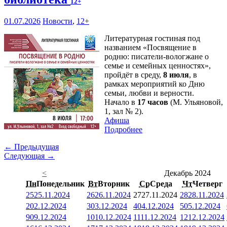
12+
01.07.2026
Новости
,
12+
Литературная гостиная под
названием «Посвящение в
родню: писатели-вологжане о
семье и семейных ценностях»,
пройдёт в среду,
8 июля
, в
рамках мероприятий ко Дню
семьи, любви и верности.
Начало в
17 часов
(М. Ульяновой,
1, зал № 2).
Афиша
Подробнее
← Предыдущая
Следующая →
<
Декабрь 2024
Пн
Понедельник
Вт
Вторник
Ср
Среда
Чт
Четверг
25
25.11.2024
26
26.11.2024
27
27.11.2024
28
28.11.2024
2
02.12.2024
3
03.12.2024
4
04.12.2024
5
05.12.2024
9
09.12.2024
10
10.12.2024
11
11.12.2024
12
12.12.2024