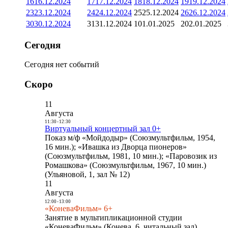
16
16.12.2024
17
17.12.2024
18
18.12.2024
19
19.12.2024
23
23.12.2024
24
24.12.2024
25
25.12.2024
26
26.12.2024
30
30.12.2024
31
31.12.2024
1
01.01.2025
2
02.01.2025
Сегодня
Сегодня нет событий
Скоро
11
Августа
11:30
-
12:30
Виртуальный концертный зал 0+
Показ м/ф «Мойдодыр» (Союзмультфильм, 1954,
16 мин.); «Ивашка из Дворца пионеров»
(Союзмультфильм, 1981, 10 мин.); «Паровозик из
Ромашкова» (Союзмультфильм, 1967, 10 мин.)
(Ульяновой, 1, зал № 12)
11
Августа
12:00
-
13:00
«КоневаФильм» 6+
Занятие в мультипликационной студии
«КоневаФильм» (Конева, 6, читальный зал)