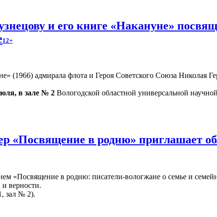
знецову и его книге «Накануне» посвящ
е
12+
» (1966) адмирала флота и Героя Советского Союза Николая Гер
июля, в зале № 2
Вологодской областной универсальной научной 
ер «Посвящение в родню» приглашает о
ием «Посвящение в родню: писатели-вологжане о семье и семейн
 и верности.
, зал № 2).