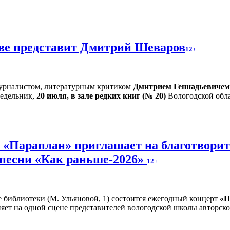
тве представит Дмитрий Шеваров
12+
 журналистом, литературным критиком
Дмитрием Геннадьевиче
едельник,
20 июля, в зале редких книг (№ 20)
Вологодской обла
и «Параплан» приглашает на благотвори
 песни «Как раньше-2026»
12+
е библиотеки (М. Ульяновой, 1) состоится ежегодный концерт
«П
яет на одной сцене представителей вологодской школы авторско