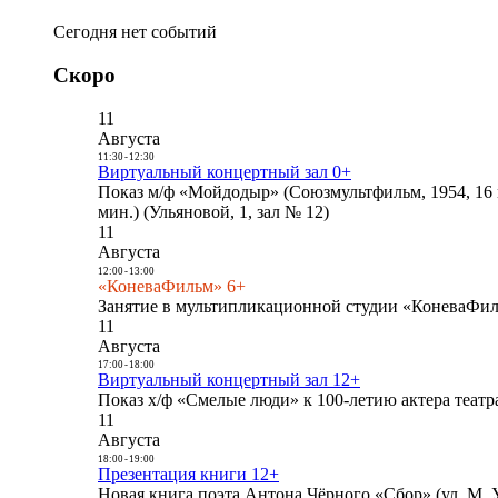
Сегодня нет событий
Скоро
11
Августа
11:30
-
12:30
Виртуальный концертный зал 0+
Показ м/ф «Мойдодыр» (Союзмультфильм, 1954, 16 
мин.) (Ульяновой, 1, зал № 12)
11
Августа
12:00
-
13:00
«КоневаФильм» 6+
Занятие в мультипликационной студии «КоневаФиль
11
Августа
17:00
-
18:00
Виртуальный концертный зал 12+
Показ х/ф «Смелые люди» к 100-летию актера театра
11
Августа
18:00
-
19:00
Презентация книги 12+
Новая книга поэта Антона Чёрного «Сбор» (ул. М. У