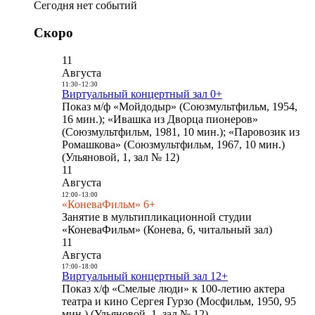
Сегодня нет событий
Скоро
11
Августа
11:30
-
12:30
Виртуальный концертный зал 0+
Показ м/ф «Мойдодыр» (Союзмультфильм, 1954,
16 мин.); «Ивашка из Дворца пионеров»
(Союзмультфильм, 1981, 10 мин.); «Паровозик из
Ромашкова» (Союзмультфильм, 1967, 10 мин.)
(Ульяновой, 1, зал № 12)
11
Августа
12:00
-
13:00
«КоневаФильм» 6+
Занятие в мультипликационной студии
«КоневаФильм» (Конева, 6, читальный зал)
11
Августа
17:00
-
18:00
Виртуальный концертный зал 12+
Показ х/ф «Смелые люди» к 100-летию актера
театра и кино Сергея Гурзо (Мосфильм, 1950, 95
мин.) (Ульяновой, 1, зал № 12)