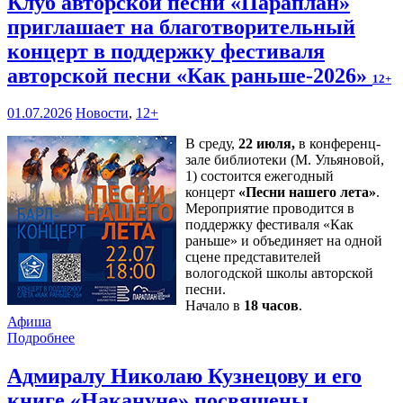
Клуб авторской песни «Параплан»
приглашает на благотворительный
концерт в поддержку фестиваля
авторской песни «Как раньше-2026»
12+
01.07.2026
Новости
,
12+
В среду,
22 июля,
в конференц-
зале библиотеки (М. Ульяновой,
1) состоится ежегодный
концерт
«Песни нашего лета»
.
Мероприятие проводится в
поддержку фестиваля «Как
раньше» и объединяет на одной
сцене представителей
вологодской школы авторской
песни.
Начало в
18 часов
.
Афиша
Подробнее
Адмиралу Николаю Кузнецову и его
книге «Накануне» посвящены